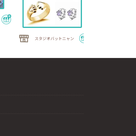
巡り宵｜40
スタジオバットニャン
分を労わる温
期ショップ