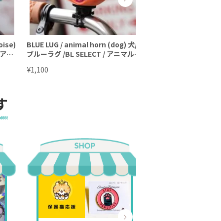
oise)
BLUE LUG / animal horn (dog) 犬/
BLUE LUG / animal h
/ アニ
ブルーラグ /BL SELECT / アニマルホ
キリン / ブルーラグ /BL
ーン
ニマルホーン
¥
¥
1,100
1,100
す