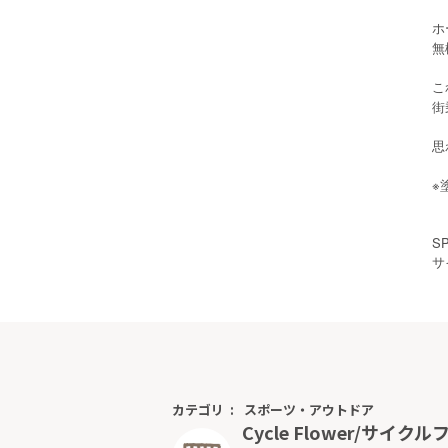
ホ
無
こ
街
思
※
SP
サ
カテゴリ
スポーツ・アウトドア
Cycle Flower/サイクル