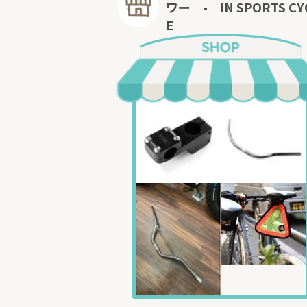
ワー - IN SPORTS CY
E