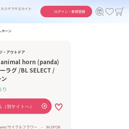
ト
カステラ
サヌカイト
ログイン・
新規登録
ニマルホーン
ツ・アウトドア
 animal horn (panda)
ラグ /BL SELECT /
ーン
あり
Flower/サイクルフラワー - IN SPOR