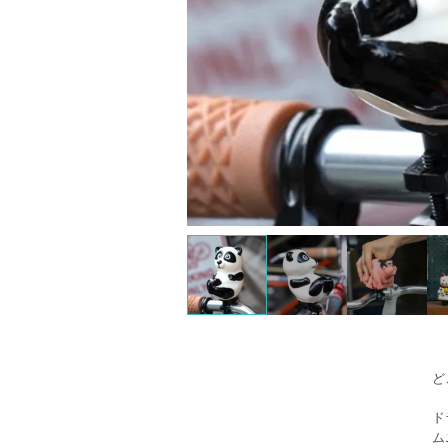
ど
ド
ム