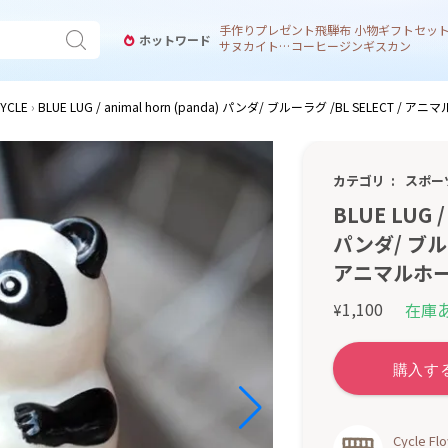
手作り
プレゼント
飛騨
布 小物
ギフトセッ
ホットワード
サヌカイト 風鈴
コーヒー
ジンギスカン
YCLE
BLUE LUG / animal horn (panda) パンダ/ ブルーラグ /BL SELECT / ア
カテゴリ
スポー
BLUE LUG /
パンダ/ ブルー
アニマルホ
1,100
在庫
¥
Cycle 