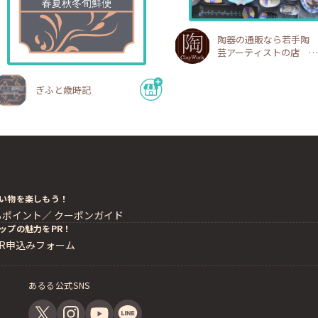
陶器の通販なら若手陶
芸アーティストの店
陶工房
ぎふと歳時記
い物を楽しもう！
るポイント／
クーポンガイド
ップの魅力をPR！
PR申込みフォーム
あるる公式SNS