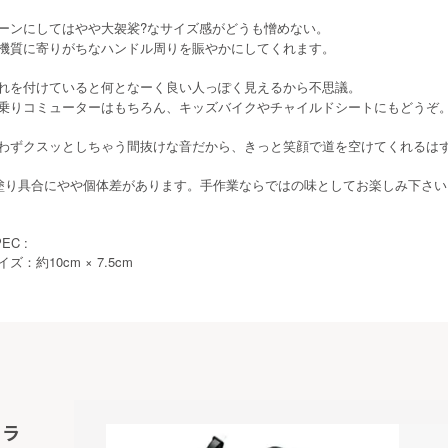
ーンにしてはやや大袈裟?なサイズ感がどうも憎めない。
機質に寄りがちなハンドル周りを賑やかにしてくれます。
れを付けていると何となーく良い人っぽく見えるから不思議。
乗りコミューターはもちろん、キッズバイクやチャイルドシートにもどうぞ
わずクスッとしちゃう間抜けな音だから、きっと笑顔で道を空けてくれるは
塗り具合にやや個体差があります。手作業ならではの味としてお楽しみ下さい
EC :
10cm × 7.5cm
イズ：約
フラ