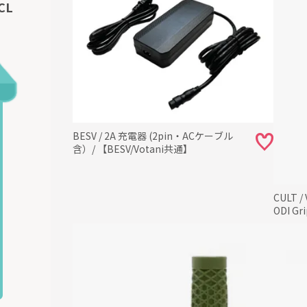
CL
BESV / 2A 充電器 (2pin・ACケーブル
含）/ 【BESV/Votani共通】
CULT /
ODI Gri