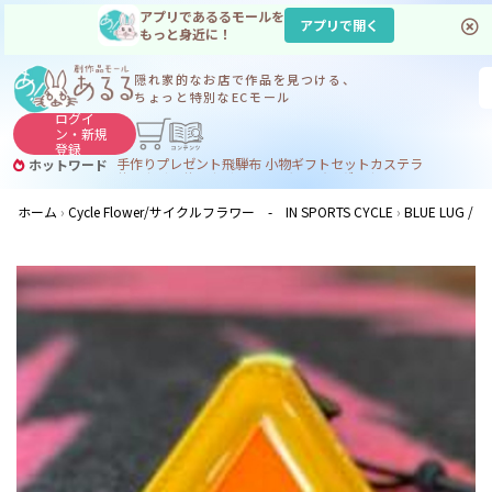
アプリであるるモールを
アプリで開く
もっと身近に！
隠れ家的なお店で
作品を見つける、
ちょっと特別なECモール
ログイ
ン・
新規
登録
手作り
プレゼント
飛騨
布 小物
ギフトセット
カステラ
ホットワード
サヌカイト
サヌカイト 風鈴
コーヒー
ジンギスカン
ホーム
Cycle Flower/サイクルフラワー - IN SPORTS CYCLE
BLUE LUG / t