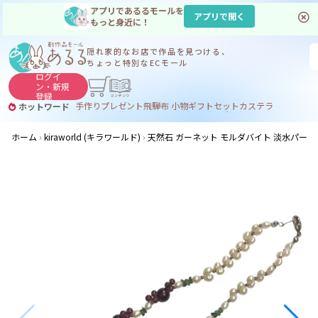
アプリであるるモールを
アプリで開く
もっと身近に！
隠れ家的なお店で
作品を見つける、
ちょっと特別なECモール
ログイ
ン・
新規
登録
手作り
プレゼント
飛騨
布 小物
ギフトセット
カステラ
ホットワード
サヌカイト
サヌカイト 風鈴
コーヒー
ジンギスカン
ホーム
kiraworld (キラワールド)
天然石 ガーネット モルダバイト 淡水パール 