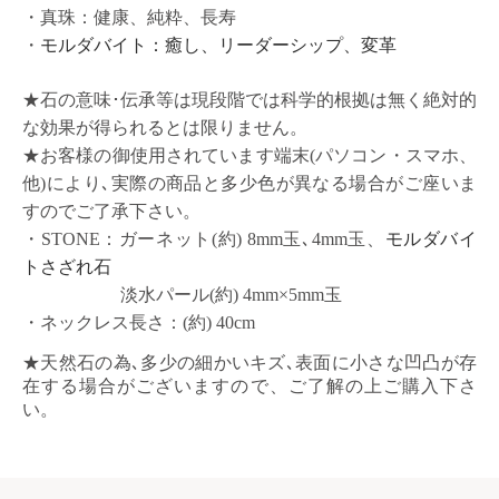
真珠：健康、純粋、長寿
・
・
モルダバイト：癒し、リーダーシップ、変革
★石の意味･伝承等は現段階では科学的根拠は無く絶対的
な効果が得られるとは限りません。
★お客様の御使用されています端末(パソコン・スマホ、
他)により､実際の商品と多少色が異なる場合がご座いま
すのでご了承下さい。
ガーネット
・STONE：
(約) 8mm玉､
4mm玉、
モルダバイ
トさざれ石
淡水パール
(約) 4mm×
5mm
玉
・ネックレス長さ：(約) 40cm
★天然石の為､多少の細かいキズ､表面に小さな凹凸が存
在する場合がございますので、ご了解の上ご購入下さ
い。