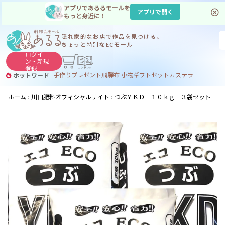
アプリであるるモールを
アプリで開く
もっと身近に！
隠れ家的なお店で
作品を見つける、
ちょっと特別なECモール
ログイ
ン・
新規
登録
手作り
プレゼント
飛騨
布 小物
ギフトセット
カステラ
ホットワード
サヌカイト
サヌカイト 風鈴
コーヒー
ジンギスカン
ホーム
川口肥料オフィシャルサイト
つぶＹＫＤ １０ｋｇ ３袋セット