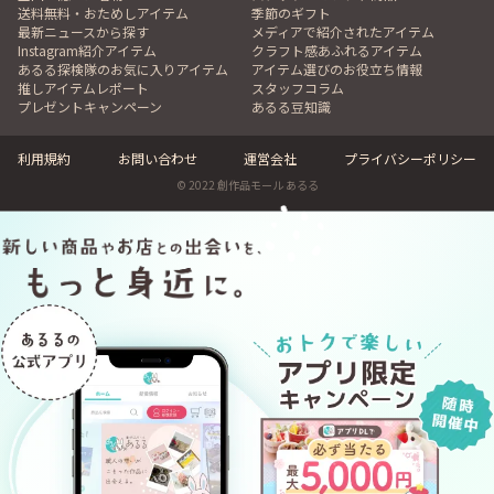
送料無料・おためしアイテム
季節のギフト
最新ニュースから探す
メディアで紹介されたアイテム
Instagram紹介アイテム
クラフト感あふれるアイテム
あるる探検隊のお気に入りアイテム
アイテム選びのお役立ち情報
推しアイテムレポート
スタッフコラム
プレゼントキャンペーン
あるる豆知識
利用規約
お問い合わせ
運営会社
プライバシーポリシー
© 2022 創作品モール あるる