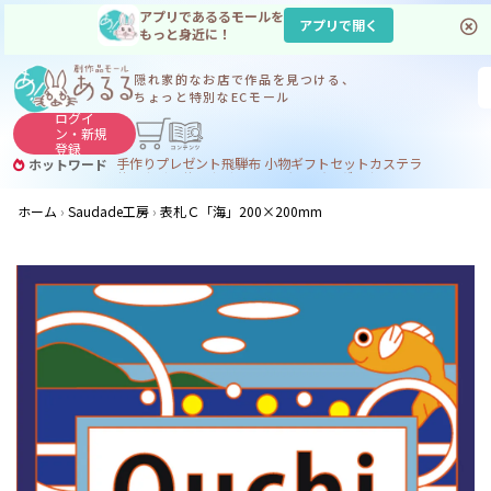
アプリであるるモールを
アプリで開く
もっと身近に！
隠れ家的なお店で
作品を見つける、
ちょっと特別なECモール
ログイ
ン・
新規
登録
手作り
プレゼント
飛騨
布 小物
ギフトセット
カステラ
ホットワード
サヌカイト
サヌカイト 風鈴
コーヒー
ジンギスカン
ホーム
Saudade工房
表札Ｃ「海」200×200mm