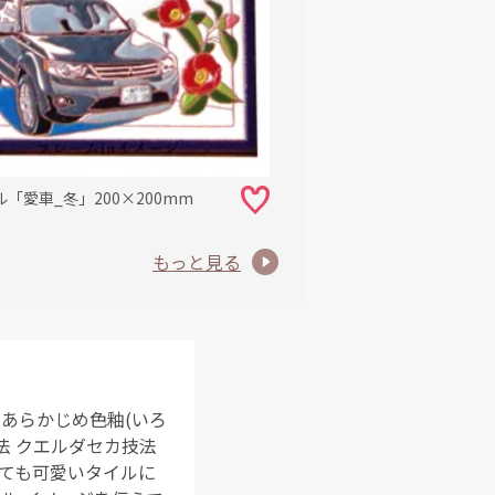
「愛車_冬」200×200mm
もっと見る
にあらかじめ色釉(いろ
法 クエルダセカ技法
っても可愛いタイルに