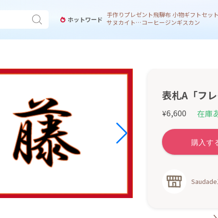
手作り
プレゼント
飛騨
布 小物
ギフトセッ
ホットワード
サヌカイト 風鈴
コーヒー
ジンギスカン
表札A「フレ
6,600
在庫
¥
Saudad