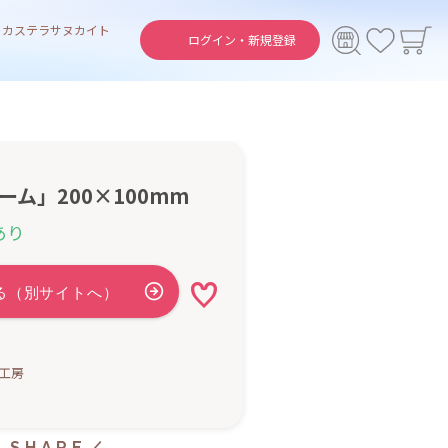
ト
カステラ
サヌカイト
ログイン・
新規登録
ーム」200×100mm
あり
e工房