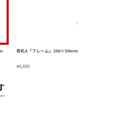
m
表札A「フレーム」200×50mm
表札A「フレーム」15
¥
¥
4,400
6,875
す