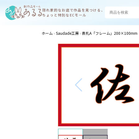
隠れ家的なお店で
作品を見つける、
ちょっと特別なECモール
ホーム
Saudade工房
表札A「フレーム」200×100mm