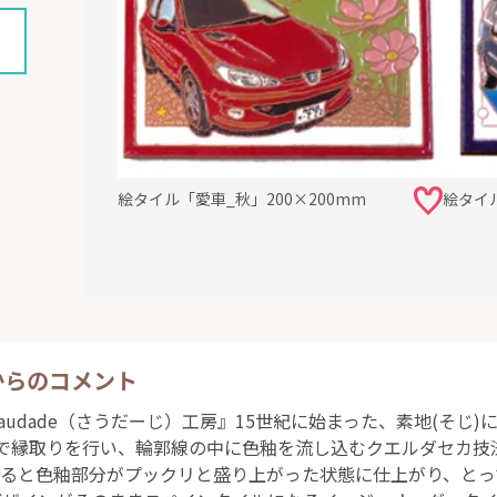
絵タイル「愛車_秋」200×200mm
絵タイル
からのコメント
audade（さうだーじ）工房』15世紀に始まった、素地(そじ)
で縁取りを行い、輪郭線の中に色釉を流し込むクエルダセカ技
すると色釉部分がプックリと盛り上がった状態に仕上がり、と