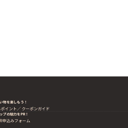
い物を楽しもう！
るポイント／
クーポンガイド
ップの魅力をPR！
PR申込みフォーム