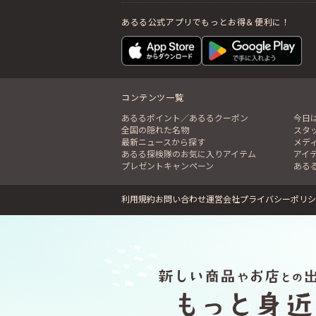
あるる公式アプリでもっとお得＆便利に！
コンテンツ一覧
あるるポイント／あるるクーポン
今日
全国の隠れた名物
スタ
最新ニュースから探す
メデ
あるる探検隊のお気に入りアイテム
アイ
プレゼントキャンペーン
ある
利用規約
お問い合わせ
運営会社
プライバシーポリシ