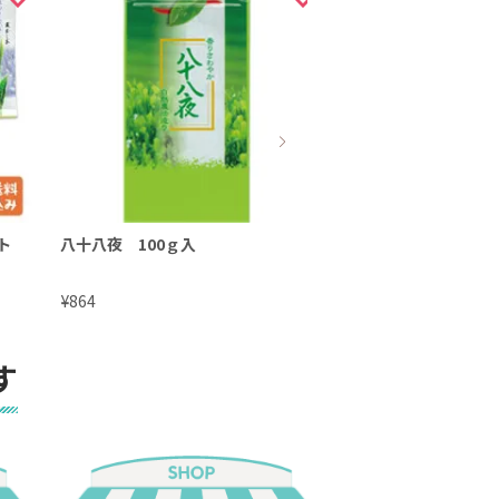
ト
八十八夜 100ｇ入
摘みたて新茶 100g
¥
¥
864
1,188
す