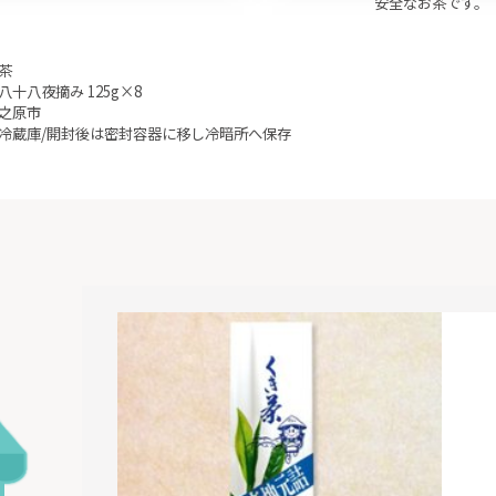
安全なお茶です。
茶
十八夜摘み 125g×8
之原市
冷蔵庫/開封後は密封容器に移し冷暗所へ保存