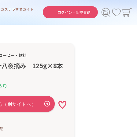
ト
カステラ
サヌカイト
ログイン・
新規登録
コーヒー・飲料
八夜摘み 125g×8本
あり
茶