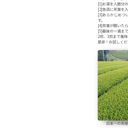
[1]お湯を人数分
[2]急須に茶葉を入
[3]あらかじめ
す。
[4]茶葉が開い
[5]最後の一滴
2煎、3煎まで美
是非！お試しくだ
日本一の茶