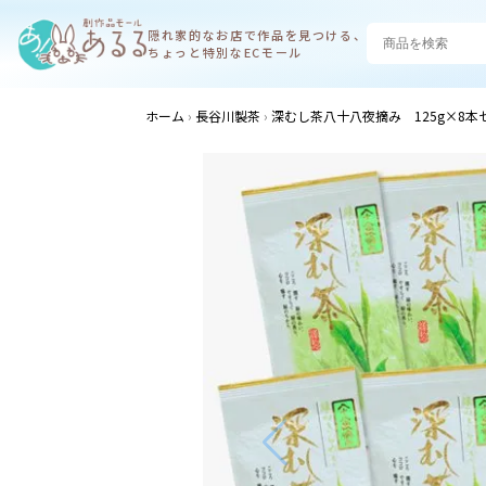
隠れ家的なお店で
作品を見つける、
ちょっと特別なECモール
ホーム
長谷川製茶
深むし茶八十八夜摘み 125g×8本