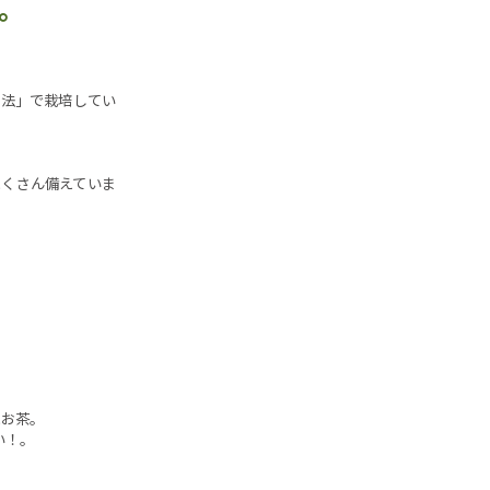
。
農法」で栽培してい
たくさん備えていま
たお茶。
い！。