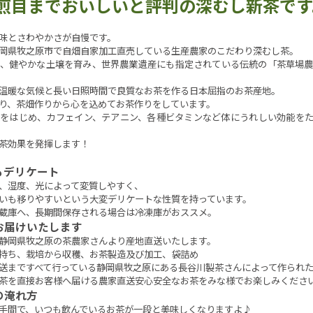
煎目までおいしいと評判の深むし新茶です
味とさわやかさが自慢です。
岡県牧之原市で自畑自家加工直売している生産農家のこだわり深むし茶。
、健やかな土壌を育み、世界農業遺産にも指定されている伝統の「茶草場
温暖な気候と長い日照時間で良質なお茶を作る日本屈指のお茶産地。
り、茶畑作りから心を込めてお茶作りをしています。
をはじめ、カフェイン、テアニン、各種ビタミンなど体にうれしい効能を
茶効果を発揮します！
もデリケート
、湿度、光によって変質しやすく、
いも移りやすいという大変デリケートな性質を持っています。
蔵庫へ、長期間保存される場合は冷凍庫がおススメ。
お届けいたします
静岡県牧之原の茶農家さんより産地直送いたします。
持ち、栽培から収穫、お茶製造及び加工、袋詰め
送まですべて行っている静岡県牧之原にある長谷川製茶さんによって作られ
茶を直接お客様へ届ける農家直送安心安全なお茶をみな様でお楽しみくださ
の淹れ方
手間で、いつも飲んでいるお茶が一段と美味しくなりますよ♪