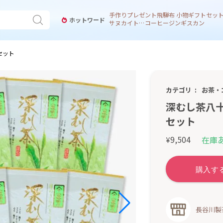
手作り
プレゼント
飛騨
布 小物
ギフトセッ
ホットワード
サヌカイト 風鈴
コーヒー
ジンギスカン
セット
カテゴリ
お茶・
深むし茶八十
セット
9,504
在庫
¥
長谷川製