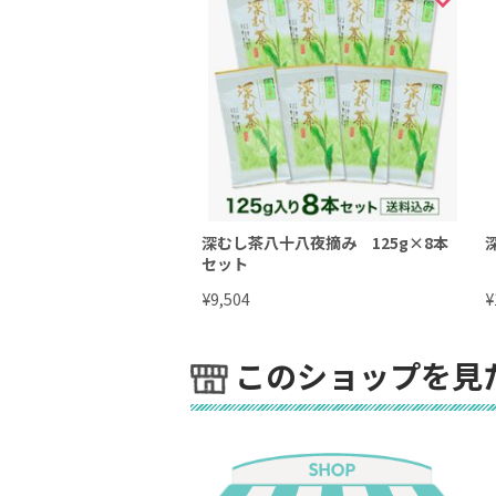
深むし茶八十八夜摘み 125g×8本
セット
¥
¥
9,504
このショップを見