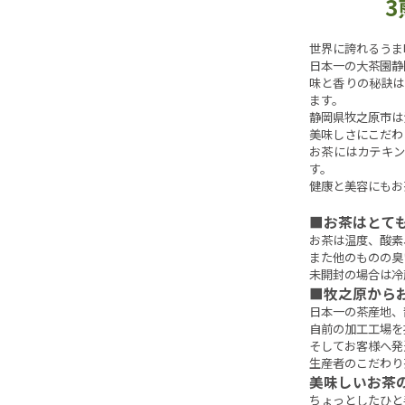
3
世界に誇れるうま
日本一の大茶園静
味と香りの秘訣は
ます。
静岡県牧之原市は
美味しさにこだわ
お茶にはカテキン
す。
健康と美容にもお
■お茶はとて
お茶は温度、酸素
また他のものの臭
未開封の場合は冷
■牧之原から
日本一の茶産地、
自前の加工工場を
そしてお客様へ発
生産者のこだわり
美味しいお茶
ちょっとしたひと