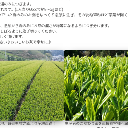
の湯のみにつぎます。
れます。(1人当り60ccで約3～5gほど)
ついでいた湯のみのお湯をゆっくり急須に注ぎ、その後約30秒ほど茶葉が開
たら、急須から湯のみにお茶の濃さが均等になるようにつぎ分けます。
までしぼるように注ぎ切ってください。
味しく頂けます。
さい♪おいしいお茶で幸せに♪
産地、静岡県牧之原より産地直送！
生産者のこだわり茶を直接お客様へ届