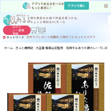
アプリであるるモールを
アプリで開く
もっと身近に！
隠れ家的なお店で
作品を見つける、
ちょっと特別なECモール
ログイ
ン・
新規
登録
手作り
プレゼント
飛騨
布 小物
ギフトセット
カステラ
ホットワード
サヌカイト
サヌカイト 風鈴
コーヒー
ジンギスカン
ホーム
ぎふと歳時記
大正屋 椎葉山荘監修 佐賀牛＆ありた鶏カレー TC-20