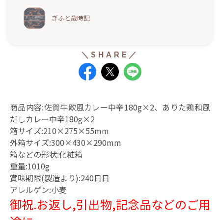
ぎふと歳時記
商品内容:佐賀牛欧風カレー中辛180g×2、ありた鶏和風
だしカレー中辛180g×2
箱サイズ:210×275×55mm
外箱サイズ:300×430×290mm
箱などの形状:化粧箱
重量:1010g
賞味期限(製造より):240日日
アレルゲン:小麦
御祝.お返し,引出物,記念品などのご用