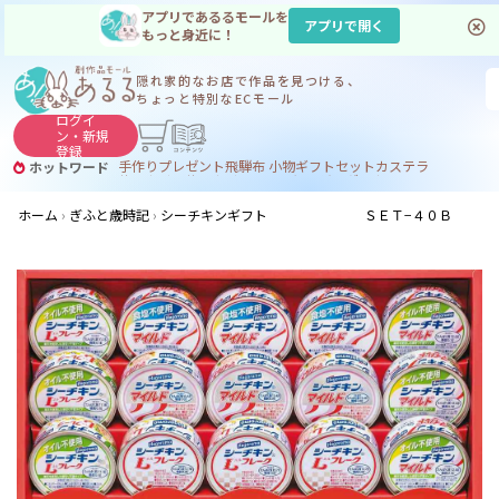
アプリであるるモールを
アプリで開く
もっと身近に！
隠れ家的なお店で
作品を見つける、
ちょっと特別なECモール
ログイ
ン・
新規
登録
手作り
プレゼント
飛騨
布 小物
ギフトセット
カステラ
ホットワード
サヌカイト
サヌカイト 風鈴
コーヒー
ジンギスカン
ホーム
ぎふと歳時記
シーチキンギフト ＳＥＴ−４０Ｂ