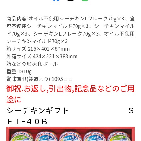
商品内容:オイル不使用シーチキンLフレーク70g×3、食
塩不使用シーチキンマイルド70g×3、シーチキンマイル
ド70g×3、シーチキンLフレーク70g×3、オイル不使用
シーチキンマイルド70g×3
箱サイズ:215×401×67mm
外箱サイズ:424×331×383mm
箱などの形状:段ボール
重量:1810g
賞味期限(製造より):1095日日
御祝.お返し,引出物,記念品などのご用
途に
シーチキンギフト Ｓ
ＥＴ−４０Ｂ