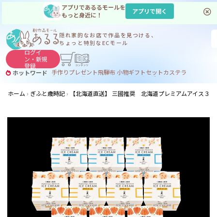
アプリであるるモールを
アプリで開く
もっと身近に！
隠れ家的なお店で
作品を見つける、
ちょっと特別なECモール
ログイ
ン・
新規
登録
手作り
プレゼント
飛騨
布 小物
ギフトセット
カステラ
ホットワード
サヌカイト
サヌカイト 風鈴
コーヒー
ジンギスカン
ホーム
ぎふと歳時記
【北海道直送】 三國推奨 北海道プレミアムアイス３種セット