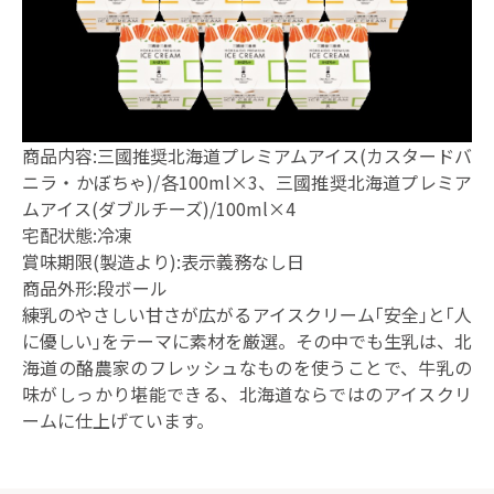
商品内容:三國推奨北海道プレミアムアイス(カスタードバ
ニラ・かぼちゃ)/各100ml×3、三國推奨北海道プレミア
ムアイス(ダブルチーズ)/100ml×4
宅配状態:冷凍
賞味期限(製造より):表示義務なし日
商品外形:段ボール
練乳のやさしい甘さが広がるアイスクリーム｢安全｣と｢人
に優しい｣をテーマに素材を厳選。その中でも生乳は、北
海道の酪農家のフレッシュなものを使うことで、牛乳の
味がしっかり堪能できる、北海道ならではのアイスクリ
ームに仕上げています。