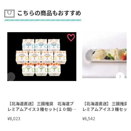
こちらの商品もおすすめ
【北海道直送】 三國推奨 北海道プ
【北海道直送】 三國推奨
レミアムアイス３種セット(１０個) M
レミアムアイス３種セット(
NA-R10 【全国送料込】(沖縄・離島
A-R 【全国送料込】(沖縄
¥
¥
8,023
6,542
除く)