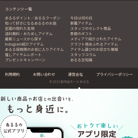
コンテンツ一覧
あるるポイント／あるるクーポン
今日は何の日
知って好きになるあるるのお店
新着アイテム
全国の隠れた名物
スタッフのセレクト商品
送料無料・おためしアイテム
季節のギフト
最新ニュースから探す
メディアで紹介されたアイテム
Instagram紹介アイテム
クラフト感あふれるアイテム
あるる探検隊のお気に入りアイテム
アイテム選びのお役立ち情報
推しアイテムレポート
スタッフコラム
プレゼントキャンペーン
あるる豆知識
利用規約
お問い合わせ
運営会社
プライバシーポリシー
© 2022 創作品モール あるる