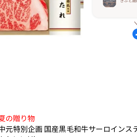
ぎふと歳
の夏の贈り物
年お中元特別企画 国産黒毛和牛サーロインス