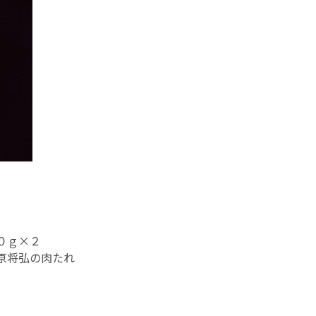
０ｇ×２
原将弘の肉たれ