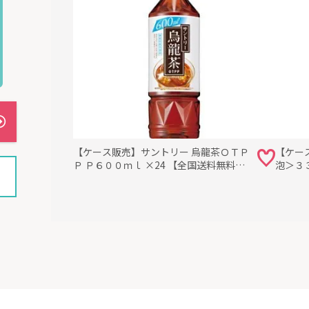
【ケース販売】サントリー 烏龍茶ＯＴＰ
【ケー
Ｐ Ｐ６００ｍｌ ×24 【全国送料無料】
泡＞３３
(一部地域別途)・まとめ買い・防災備蓄
料】(
にも最適
備蓄に