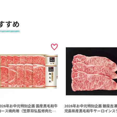
すすめ
2026年お中元特別企画 国産黒毛和牛
2026年お中元特別企画 銀座吉
ロース焼肉用（笠原将弘監修肉たれ
児島県産黒毛和牛サーロインス
付） 【全国送料無料】
キ用３枚（計４５０ｇ） 【全国