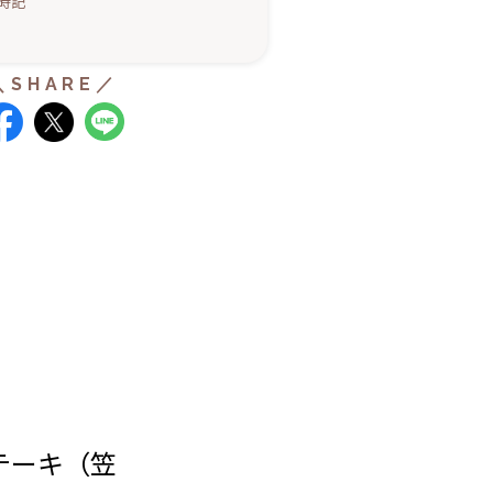
時記
テーキ（笠