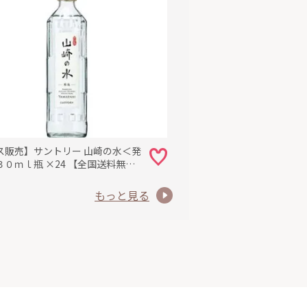
ス販売】サントリー 山崎の水＜発
０ｍｌ瓶 ×24 【全国送料無
一部地域別途)・まとめ買い・防災
も最適
もっと見る