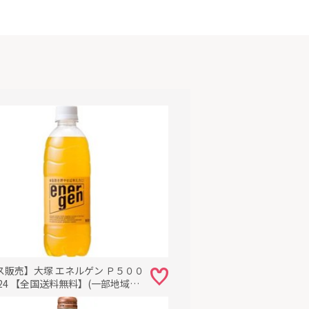
ス販売】大塚 エネルゲン Ｐ５００
24 【全国送料無料】(一部地域別
まとめ買い・防災備蓄にも最適