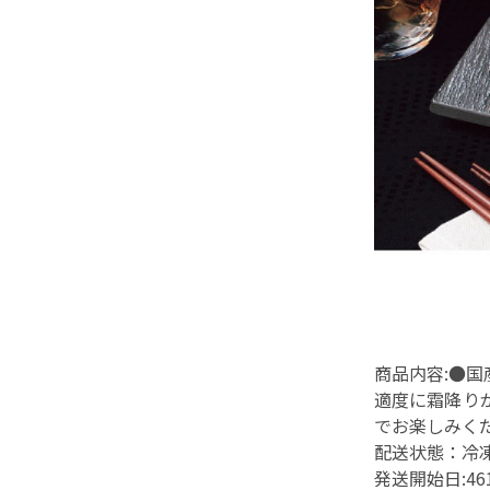
商品内容:●
適度に霜降り
でお楽しみく
配送状態：冷
発送開始日:46