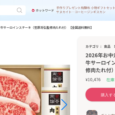
手作り
プレゼント
飛騨
布 小物
ギフトセッ
ホットワード
サヌカイト 風鈴
コーヒー
ジンギスカン
毛和牛サーロインステーキ（笠原将弘監修肉たれ付） 【全国送料無料】
カテゴリ
食品
2026年お
牛サーロイ
修肉たれ付）
10,476
在庫
¥