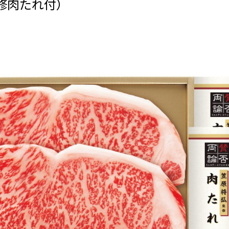
修肉たれ付）