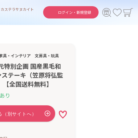
ト
カステラ
サヌカイト
ログイン・
新規登録
家具・インテリア
文房具・玩具
中元特別企画 国産黒毛和
ンステーキ（笠原将弘監
 【全国送料無料】
あり