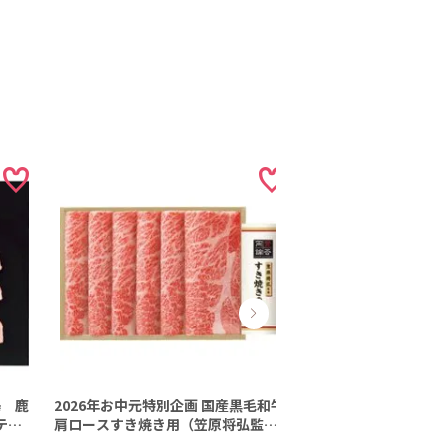
澤 鹿
2026年お中元特別企画 国産黒毛和牛
【お中元熨斗つき・
テー
肩ロースすき焼き用（笠原将弘監修
料】サーロイン・い
送料
すき焼きのたれ付） 【全国送料無
ギフトセット 鹿児島