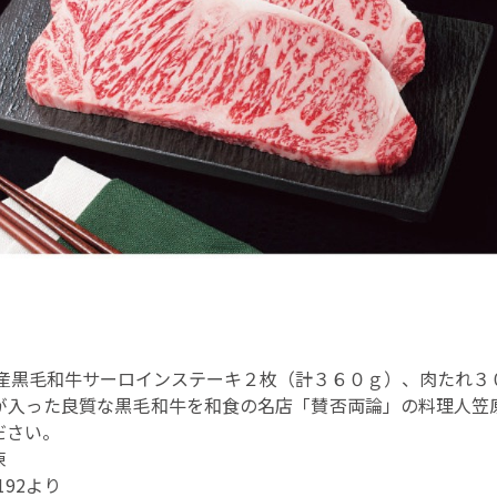
国産黒毛和牛サーロインステーキ２枚（計３６０ｇ）、肉たれ３
が入った良質な黒毛和牛を和食の名店「賛否両論」の料理人笠
ださい。
凍
192より