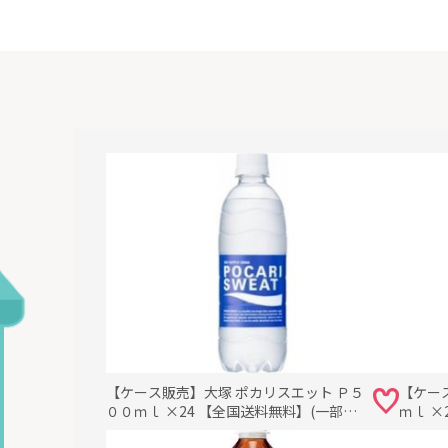
【ケース販売】大塚 ポカリスエット Ｐ５
【ケー
００ｍｌ ×24 【全国送料無料】(一部地
ｍｌ ×
域別途)・まとめ買い・防災備蓄にも最適
途)・