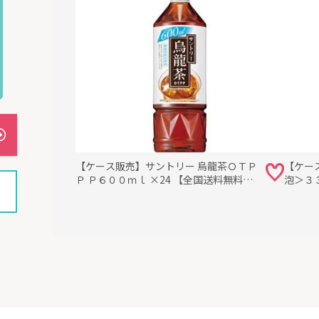
【ケース販売】サントリー 烏龍茶ＯＴＰ
【ケー
Ｐ Ｐ６００ｍｌ ×24 【全国送料無料】
泡＞３３
(一部地域別途)・まとめ買い・防災備蓄
料】(
にも最適
備蓄に