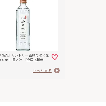
ス販売】サントリー 山崎の水＜発
０ｍｌ瓶 ×24 【全国送料無
一部地域別途)・まとめ買い・防災
も最適
もっと見る