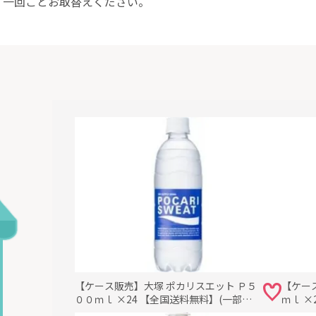
。一回ごとお取替えください。
【ケース販売】大塚 ポカリスエット Ｐ５
【ケー
００ｍｌ ×24 【全国送料無料】(一部地
ｍｌ ×
域別途)・まとめ買い・防災備蓄にも最適
途)・