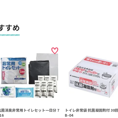
すすめ
抗菌消臭非常用トイレセット一日分 7
トイレ非常袋 抗菌凝固剤付 30回
16
B-04