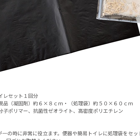
トイレセット１回分
●現品（凝固剤）約６×８ｃｍ・（処理袋）約５０×６０ｃｍ
高分子ポリマー、抗菌性ゼオライト、高密度ポリエチレン
が一の時に非常に役立ます。便器や簡易トイレに処理袋をセッ