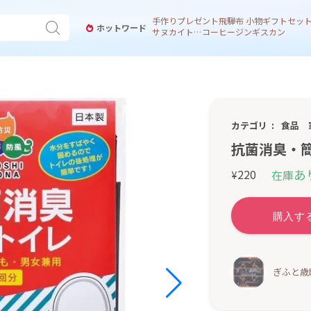
手作り
プレゼント
飛騨
布 小物
ギフトセッ
ホットワード
サヌカイト 風鈴
コーヒー
ジンギスカン
カテゴリ
食品
抗菌消臭・簡
あ
220
在庫
¥
ぎふと歳