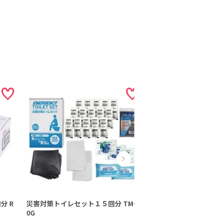
分 R
災害対策トイレセット１５回分 TMｰ3
携帯トイレ１Ｐ 6485
0G