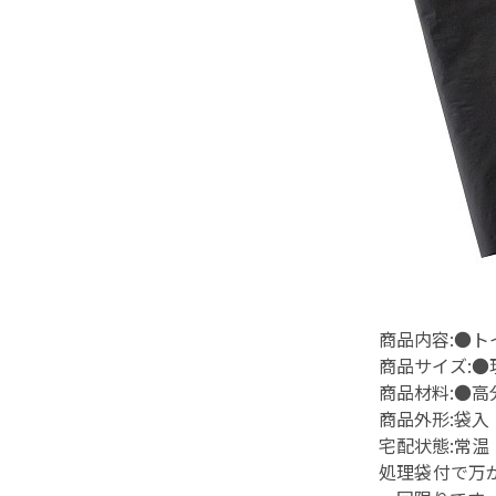
商品内容:●
商品サイズ:
商品材料:●
商品外形:袋入
宅配状態:常温
処理袋付で万