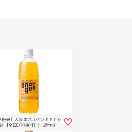
ス販売】大塚 エネルゲン Ｐ５００
24 【全国送料無料】(一部地域別
まとめ買い・防災備蓄にも最適