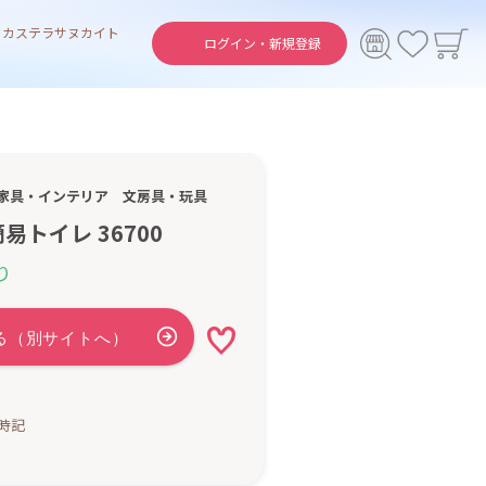
ト
カステラ
サヌカイト
ログイン・
新規登録
家具・インテリア
文房具・玩具
易トイレ 36700
り
時記