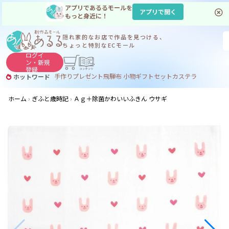
アプリであるるモールを
アプリで開く
もっと身近に！
隠れ家的なお店で
作品を見つける、
ちょっと特別なECモール
ログイ
ン・
新規
登録
手作り
プレゼント
飛騨
布 小物
ギフトセット
カステラ
ホットワード
サヌカイト
サヌカイト 風鈴
コーヒー
ジンギスカン
ホーム
ぎふと歳時記
Ａｇ＋除菌かわいいふきん ウサギ