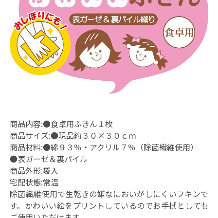
商品内容:●食卓用ふきん１枚
商品サイズ:●現品約３０×３０ｃｍ
商品材料:●綿９３％・アクリル７％（除菌繊維使用）
●表ガーゼ＆裏パイル
商品外形:袋入
宅配状態:常温
除菌繊維使用で生乾きの嫌なにおいがしにくいフキンで
す。かわいい絵をプリントしているのでお手拭としても
ご使用いただけます。