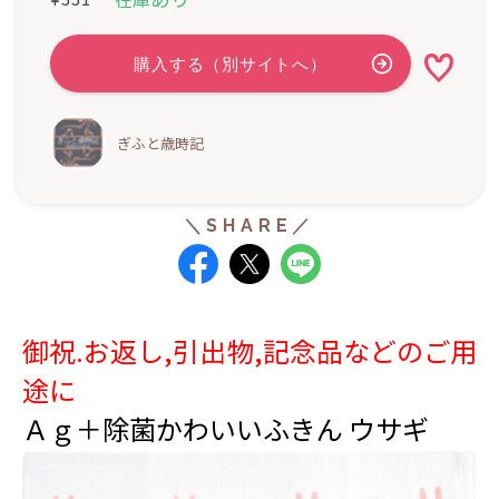
ぎふと歳時記
御祝.お返し,引出物,記念品などのご用
途に
Ａｇ＋除菌かわいいふきん ウサギ