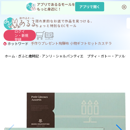
アプリであるるモールを
アプリで開く
もっと身近に！
隠れ家的なお店で
作品を見つける、
ちょっと特別なECモール
ログイ
ン・
新規
登録
手作り
プレゼント
飛騨
布 小物
ギフトセット
カステラ
ホットワード
サヌカイト
サヌカイト 風鈴
コーヒー
ジンギスカン
ホーム
ぎふと歳時記
アンリ・シャルパンティエ プティ・ガトー・アソルティ（８