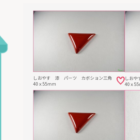
しおやす 漆 パーツ カボション三角
しおや
40ｘ55ｍｍ
40ｘ5