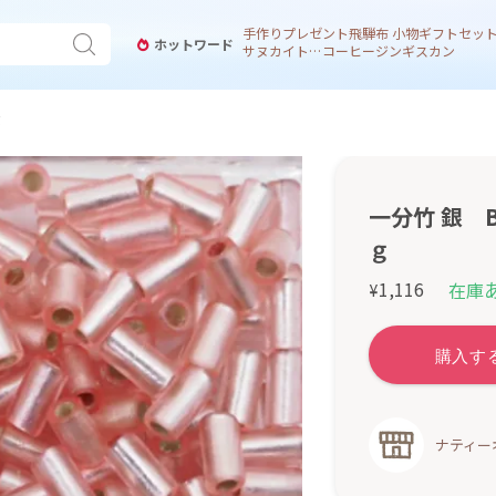
手作り
プレゼント
飛騨
布 小物
ギフトセッ
ホットワード
サヌカイト 風鈴
コーヒー
ジンギスカン
ｇ
一分竹 銀 B
ｇ
1,116
在庫
¥
ナティー