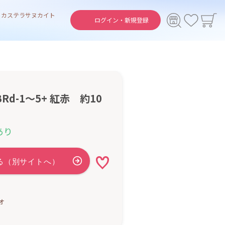
ト
カステラ
サヌカイト
ログイン・
新規登録
Rd-1～5+ 紅赤 約10
あり
オ