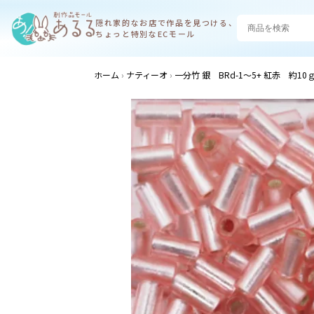
隠れ家的なお店で
作品を見つける、
ちょっと特別なECモール
ホーム
ナティーオ
一分竹 銀 BRd-1～5+ 紅赤 約10