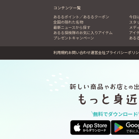
コンテンツ一覧
あるるポイント／あるるクーポン
今日
全国の隠れた名物
スタ
最新ニュースから探す
メデ
あるる探検隊のお気に入りアイテム
アイ
プレゼントキャンペーン
ある
利用規約
お問い合わせ
運営会社
プライバシーポリシ
無料でダウンロード