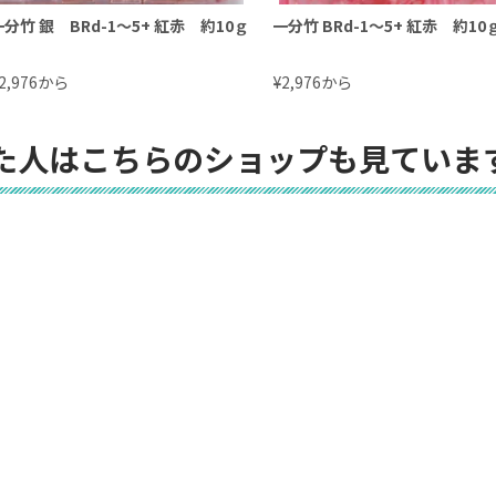
一分竹 銀 BRd-1〜5+ 紅赤 約10ｇ
一分竹 BRd-1〜5+ 紅赤 約10
から
¥
から
2,976
2,976
た人はこちらのショップも見ていま