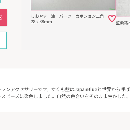
しおやす 漆 パーツ カボション三角
28ｘ38ｍｍ
藍染銘木
ト
ンアクセサリーです。すくも藍はJapanBlueと世界から呼ばれ
スビーズに染色しました。自然の色合いをそのまま生かした、草