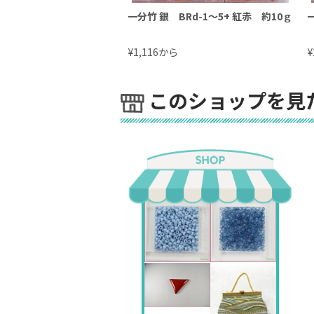
一分竹 銀 BRd-1～5+ 紅赤 約10ｇ
¥
から
¥
1,116
このショップを見