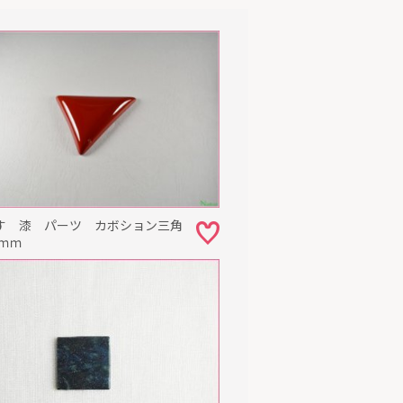
す 漆 パーツ カボション三角
5ｍｍ