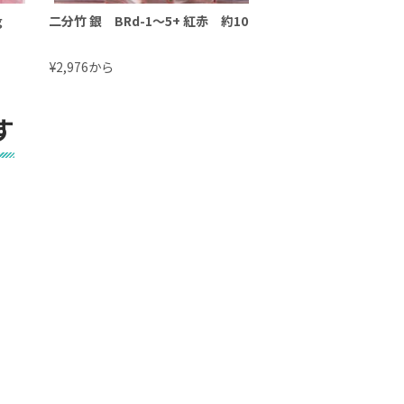
ｇ
二分竹 銀 BRd-1〜5+ 紅赤 約10ｇ
一分竹 BRd-1～5+ 
¥
から
¥
から
2,976
1,116
す