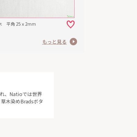
 平角 25ｘ2ｍｍ
もっと見る
、Natioでは世界
木染めBradsボタ