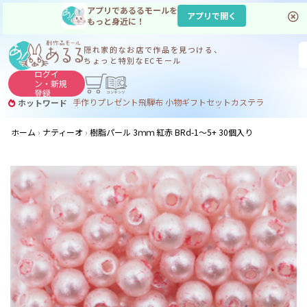
アプリであるるモールを
アプリで開く
もっと身近に！
隠れ家的なお店で
作品を見つける、
ちょっと特別なECモール
ログイ
ン・
新規
登録
手作り
プレゼント
飛騨
布 小物
ギフトセット
カステラ
ホットワード
サヌカイト
サヌカイト 風鈴
コーヒー
ジンギスカン
ホーム
ナティーオ
樹脂パール 3ｍｍ 紅赤 BRd-1〜5+ 30個入り