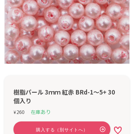
樹脂パール 3ｍｍ 紅赤 BRd-1〜5+ 30
個入り
あり
260
在庫
¥