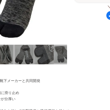
靴下メーカーと共同開発
側に滑り止め
分が分厚い