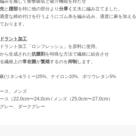
編みを施して衝撃吸収と吸汗機能を持たせ
先
と
踵部
を特に他の部分より
分厚く
丈夫に編み立てました。
適度な締め付けを行うようにゴム糸を編み込み、適度に麻を加え
ております。
ドラント加工
ドラント加工「ロンフレッシュ」を原料に使用。
から生成された
抗菌剤
を特殊な方法で繊維に結合させ
る繊維上の
常在菌
が
繁殖
するのを
抑制
します。
麻(リネン&ラミー)25%、ナイロン10%、ポリウレタン5%
ース、
メンズ
ース
（
22.0cm〜24.0cm /
メンズ（
25.0cm〜27.0cm）
グレー、ダークグレー