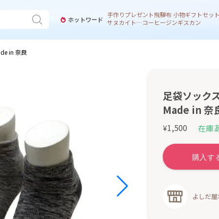
手作り
プレゼント
飛騨
布 小物
ギフトセッ
ホットワード
サヌカイト 風鈴
コーヒー
ジンギスカン
 in 奈良
足袋ソック
Made in 奈
1,500
在庫
¥
よしだ屋