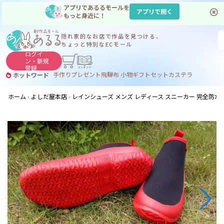
アプリであるるモールを
アプリで開く
もっと身近に！
隠れ家的なお店で
作品を見つける、
ちょっと特別なECモール
ログイ
ン・
新規
登録
手作り
プレゼント
飛騨
布 小物
ギフトセット
カステラ
ホットワード
サヌカイト
サヌカイト 風鈴
コーヒー
ジンギスカン
ホーム
よしだ屋本店
レインシューズ メンズ レディース スニーカー 完全防水 幅広