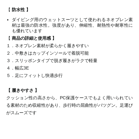
【
防水性 】
ダイビング用のウェットスーツとして使われるネオプレン素
材は最強の防水性。強度があり、伸縮性、耐熱性や耐寒性に
も優れています
【
商品の詳細と使用感 】
１．ネオプレン素材が柔らかく履きやすい
２．中敷きはカップインソールで着脱可能
３．スリッポンタイプで脱ぎ履きがラクで軽量
４．幅広3E
５．足にフィットし快適歩行
【 履きやすさ 】
クッション性の高さから、PC保護ケースでもよく用いられてい
る素材のため収縮性があり、歩行時の屈曲性がバツグン。足運び
がスムーズです