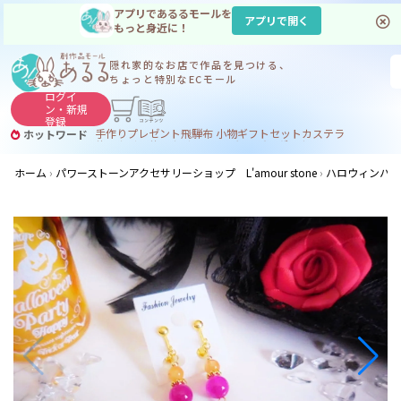
アプリであるるモールを
アプリで開く
もっと身近に！
隠れ家的なお店で
作品を見つける、
ちょっと特別なECモール
ログイ
ン・
新規
登録
手作り
プレゼント
飛騨
布 小物
ギフトセット
カステラ
ホットワード
サヌカイト
サヌカイト 風鈴
コーヒー
ジンギスカン
ホーム
パワーストーンアクセサリーショップ L'amour stone
ハロウィンハー