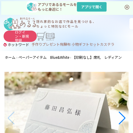
アプリであるるモールを
アプリで開く
もっと身近に！
隠れ家的なお店で
作品を見つける、
ちょっと特別なECモール
ログイ
ン・
新規
登録
手作り
プレゼント
飛騨
布 小物
ギフトセット
カステラ
ホットワード
サヌカイト
サヌカイト 風鈴
コーヒー
ジンギスカン
ホーム
ペーパーアイテム Blue&White
【印刷なし】席札 レディアン