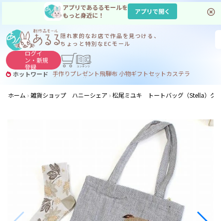
アプリであるるモールを
アプリで開く
もっと身近に！
隠れ家的なお店で
作品を見つける、
ちょっと特別なECモール
ログイ
ン・
新規
登録
手作り
プレゼント
飛騨
布 小物
ギフトセット
カステラ
ホットワード
サヌカイト
サヌカイト 風鈴
コーヒー
ジンギスカン
ホーム
雑貨ショップ ハニーシェア
松尾ミユキ トートバッグ（Stella）グ