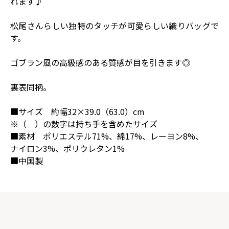
れます♪
松尾さんらしい独特のタッチが可愛らしい織りバッグで
す。
ゴブラン風の高級感のある質感が目を引きます◎
裏表同柄。
■サイズ 約幅32×39.0（63.0）cm
※（ ）の数字は持ち手を含めたサイズ
■素材 ポリエステル71%、綿17%、レーヨン8%、
ナイロン3%、ポリウレタン1%
■中国製