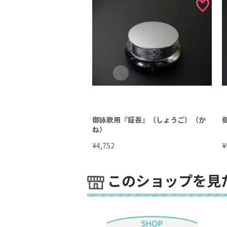
御詠歌用『鉦吾』（しょうご）（か
ね）
¥
¥
4,752
このショップを見