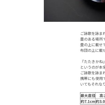
ご詠歌を詠ま
畳のある場所
畳の上に載せ
布団の上に載
『たたきかね
というのが本
ご詠歌を詠ま
携帯にも使用
いてもそれな
最大直径
高
約7.1cm
約3.