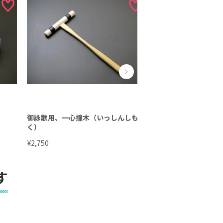
御詠歌用、一心撞木（いっしんしも
御詠歌 鉦吾用 畳6
く）
¥
¥
2,750
2,530
す