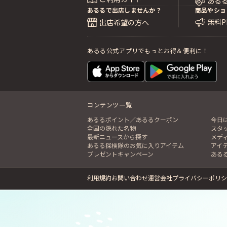
ある
あるるで出店しませんか？
商品やショ
無料
出店希望の方へ
あるる公式アプリでもっとお得＆便利に！
コンテンツ一覧
あるるポイント／あるるクーポン
今日
全国の隠れた名物
スタ
最新ニュースから探す
メデ
あるる探検隊のお気に入りアイテム
アイ
プレゼントキャンペーン
ある
利用規約
お問い合わせ
運営会社
プライバシーポリシ