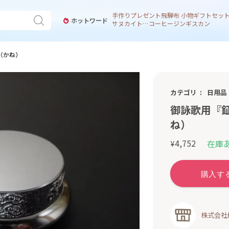
手作り
プレゼント
飛騨
布 小物
ギフトセッ
ホットワード
サヌカイト 風鈴
コーヒー
ジンギスカン
（かね）
カテゴリ
日用品
御詠歌用『
ね）
4,752
在庫
¥
株式会社