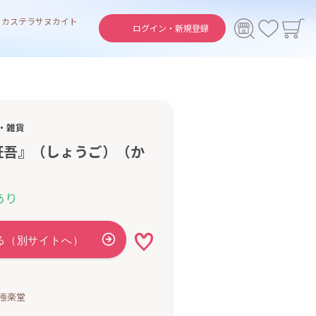
ト
カステラ
サヌカイト
ログイン・
新規登録
・雑貨
鉦吾』（しょうご）（か
あり
極楽堂