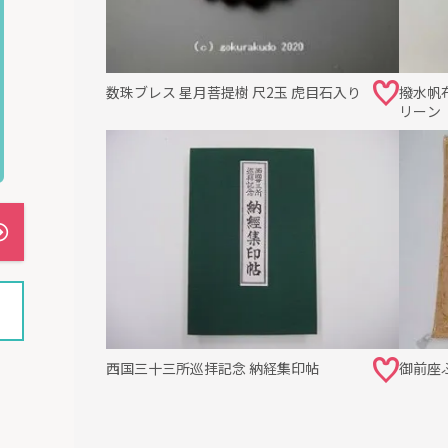
数珠ブレス 星月菩提樹 尺2玉 虎目石入り
撥水帆
リーン
西国三十三所巡拝記念 納経集印帖
御前座