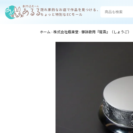
隠れ家的なお店で
作品を見つける、
ちょっと特別なECモール
ホーム
株式会社極楽堂
御詠歌用『鉦吾』（しょうご）