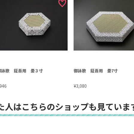
御詠歌 鉦吾用 畳３寸
御詠歌 鉦吾用 畳7寸
¥
946
3,080
た人はこちらのショップも見ていま