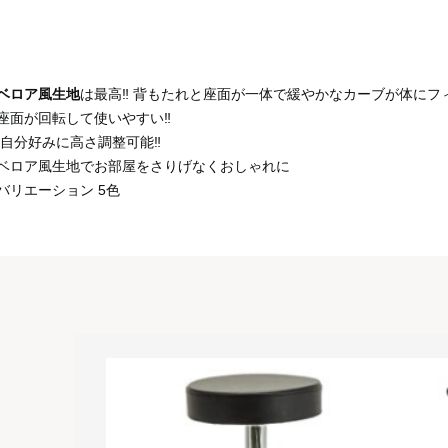
ベロア風生地
は最高‼ 背もたれと座面が一体で緩やかなカーブが体にフ
 座面が回転して使いやすい‼
 自分好みに高さ調整可能‼
ベロア風生地でお部屋をさりげなくおしゃれに
バリエーション 5色