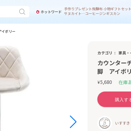
手作り
プレゼント
飛騨
布 小物
ギフトセッ
ホットワード
サヌカイト 風鈴
コーヒー
ジンギスカン
アイボリー
カテゴリ
家具・
カウンター
脚 アイボ
5,680
在庫
¥
いすすき