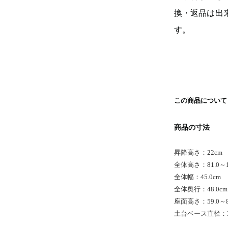
換・返品は出
す。
この商品について
商品の寸法
昇降高さ：22cm
全体高さ：81.0～10
全体幅：45.0cm
全体奥行：48.0cm
座面高さ：59.0～8
土台ベース直径：38