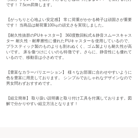
です！ 7.5cm昇降します。
【がっちりと心地よい安定感】 常に荷重がかかる椅子は頑固さが重要
です！ 当商品は耐荷重100㎏の頑丈さを実現しました。
【耐久性抜群のPUキャスター】 360度数回転式＆静音スムースキャス
ター 耐久性・耐摩擦性に優れたPUキャスターを使用しているので、
プラスティック製のものよりも割れぬくく、ゴム製よりも耐久性が高
いです。 床を傷つけにくいのも特徴です。さらに、静音性にも優れて
いるので、移動音は小さめです。
【豊富なカラーバリエーション】 様々なお部屋に合わせやすいように
色を豊富に用意しております。 シンプルでおしゃれなデザインなので
男女問わずおすすめです。
【組立簡単】 取り扱い説明書と取り付け工具を付属しております。図
解で分かりやすい組立方法となります！