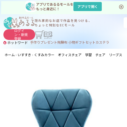
アプリであるるモールを
アプリで開く
もっと身近に！
隠れ家的なお店で
作品を見つける、
ちょっと特別なECモール
ログイ
ン・
新規
登録
手作り
プレゼント
飛騨
布 小物
ギフトセット
カステラ
ホットワード
サヌカイト
サヌカイト 風鈴
コーヒー
ジンギスカン
ホーム
いすすき
くすみカラー オフィスチェア 学習 チェア リーブス 