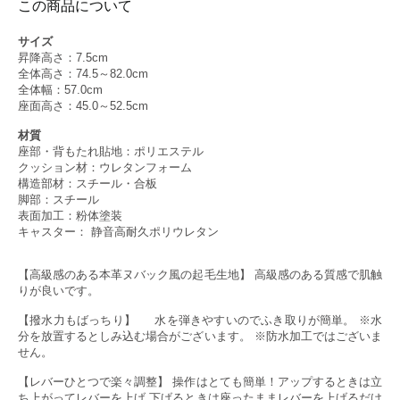
この商品について
サイズ
昇降高さ：7.5cm
全体高さ：74.5～82.0cm
全体幅：57.0cm
座面高さ：45.0～52.5cm
材質
座部・背もたれ貼地：ポリエステル
クッション材：ウレタンフォーム
構造部材：スチール・合板
脚部：スチール
表面加工：粉体塗装
キャスター： 静音高耐久ポリウレタン
【高級感のある本革ヌバック風の起毛生地】 高級感のある質感で肌触
りが良いです。
【撥水力もばっちり】 水を弾きやすいのでふき取りが簡単。 ※水
分を放置するとしみ込む場合がございます。 ※防水加工ではございま
せん。
【レバーひとつで楽々調整】 操作はとても簡単！アップするときは立
ち上がってレバーを上げ 下げるときは座ったままレバーを上げるだけ