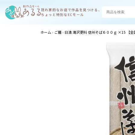
隠れ家的なお店で
作品を見つける、
ちょっと特別なECモール
ホーム
ご麺
日清 滝沢更科 信州そば６００ｇ ×15 【