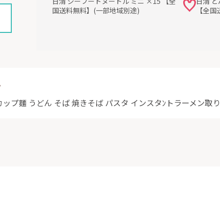
日清 シーフードヌードル ミニ ×15 【全
日清 ど
国送料無料】(一部地域別途)
【全国
ト
カップ麵 うどん そば 焼きそば パスタ インスタﾝトラーメン取