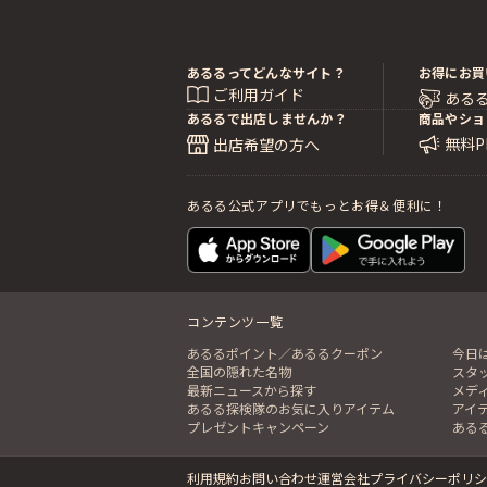
あるるってどんなサイト？
お得にお買
ご利用ガイド
ある
あるるで出店しませんか？
商品やショ
無料
出店希望の方へ
あるる公式アプリでもっとお得＆便利に！
コンテンツ一覧
あるるポイント／あるるクーポン
今日
全国の隠れた名物
スタ
最新ニュースから探す
メデ
あるる探検隊のお気に入りアイテム
アイ
プレゼントキャンペーン
ある
利用規約
お問い合わせ
運営会社
プライバシーポリシ