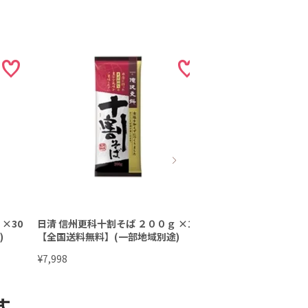
×30
日清 信州更科十割そば ２００ｇ ×15
日清 山形とびきりそば
)
【全国送料無料】(一部地域別途)
【全国送料無料】(一
¥
¥
7,998
10,525
す