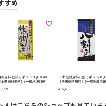
すすめ
滝沢更科 信州そば ２００ｇ ×40
日清 信州更科八割そば ２５０ｇ 
【全国送料無料】(一部地域別途)
【全国送料無料】(一部地域別途
¥
9,859
15,452
た人はこちらのショップも見ていま