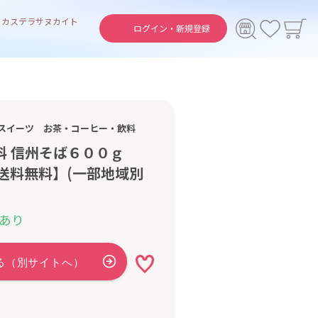
ト
カステラ
サヌカイト
ログイン・
新規登録
スイーツ
お茶・コーヒー・飲料
科 信州そば６００ｇ
国送料無料】(一部地域別
あり