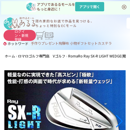
アプリであるるモールを
アプリで開く
もっと身近に！
隠れ家的なお店で
作品を見つける、
ちょっと特別なECモール
ログイ
ン・
新規
登録
手作り
プレゼント
飛騨
布 小物
ギフトセット
カステラ
ホットワード
サヌカイト
サヌカイト 風鈴
コーヒー
ジンギスカン
ホーム
ロマロゴルフ専門店 Vゴルフ
RomaRo Ray SX-R LIGHT WEDGE(