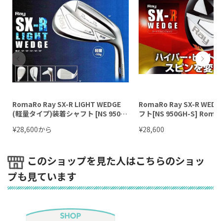
RomaRo Ray SX-R LIGHT WEDGE
RomaRo Ray SX-R WE
(軽量タイプ)装着シャフト [NS 950G
フト[NS 950GH-S] Roma
H-S][DG S200] RomaRo
¥
から
¥
28,600
28,600
このショップを見た人はこちらのショッ
プも見ています