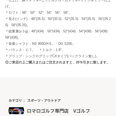
＊仕上げ：銅下メッキ+ニッケルクロームメッキ+サテン＆ミラー仕上
げ。
＊ロフト：48° 50° 52° 54° 56° 58°。
＊長さ(インチ)：48°(35.5) 50°(35.5) 52°(35.5) 54°(35.5) 56°(35.2
5) 58°(35.25)。
＊総重量(±３g)：48°(434) 50°(434) 52°(434) 54°(438) 56°(438)
58°(438)。
＊装着シャフト：NS 950GH-S。・DG S200。
＊バランス：Ｃ７。 ＊トルク：1.8°。
＊グリップ：シンクログリップCXタイプ(バックライン無し)。
◎ご来店の上ご購入またはご注文されますと、20％引きに致します。
カテゴリ
スポーツ・アウトドア
ロマロゴルフ専門店 Vゴルフ