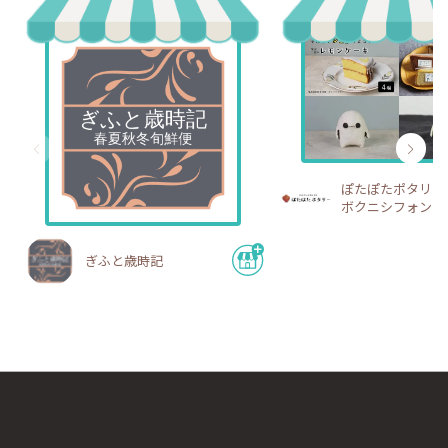
ぽたぽたポタリー
ボクニシフォン
ぎふと歳時記