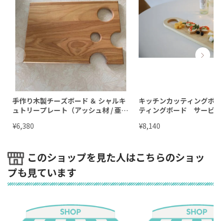
手作り木製チーズボード ＆ シャルキ
キッチンカッティングボ
ュトリープレート（アッシュ材 / 亜麻
ティングボード サービ
仁油仕上げ）
木製プレート 木製サービ
¥
¥
6,380
8,140
ート おもてなし
このショップを見た人はこちらのショッ
プも見ています