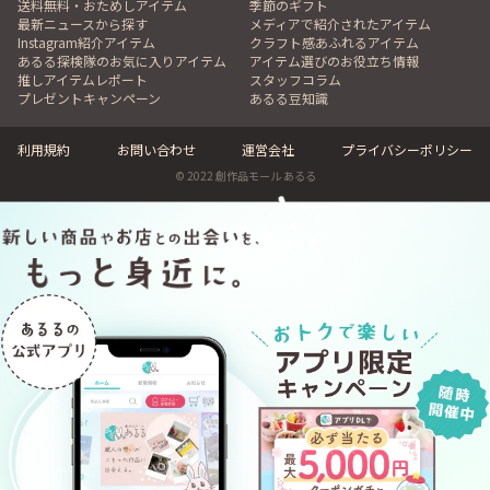
送料無料・おためしアイテム
季節のギフト
最新ニュースから探す
メディアで紹介されたアイテム
Instagram紹介アイテム
クラフト感あふれるアイテム
あるる探検隊のお気に入りアイテム
アイテム選びのお役立ち情報
推しアイテムレポート
スタッフコラム
プレゼントキャンペーン
あるる豆知識
利用規約
お問い合わせ
運営会社
プライバシーポリシー
© 2022 創作品モール あるる