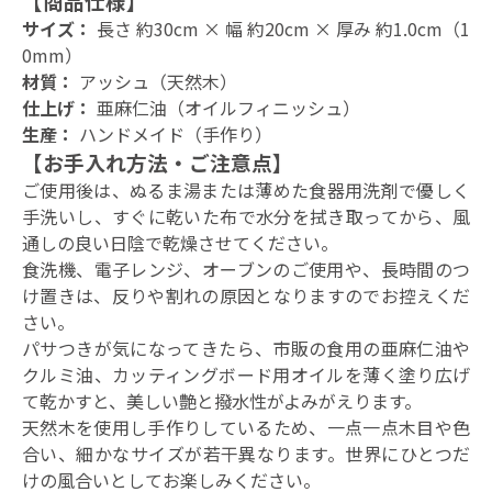
【商品仕様】
サイズ：
長さ 約30cm × 幅 約20cm × 厚み 約1.0cm（1
0mm）
材質：
アッシュ（天然木）
仕上げ：
亜麻仁油（オイルフィニッシュ）
生産：
ハンドメイド（手作り）
【お手入れ方法・ご注意点】
ご使用後は、ぬるま湯または薄めた食器用洗剤で優しく
手洗いし、すぐに乾いた布で水分を拭き取ってから、風
通しの良い日陰で乾燥させてください。
食洗機、電子レンジ、オーブンのご使用や、長時間のつ
け置きは、反りや割れの原因となりますのでお控えくだ
さい。
パサつきが気になってきたら、市販の食用の亜麻仁油や
クルミ油、カッティングボード用オイルを薄く塗り広げ
て乾かすと、美しい艶と撥水性がよみがえります。
天然木を使用し手作りしているため、一点一点木目や色
合い、細かなサイズが若干異なります。世界にひとつだ
けの風合いとしてお楽しみください。