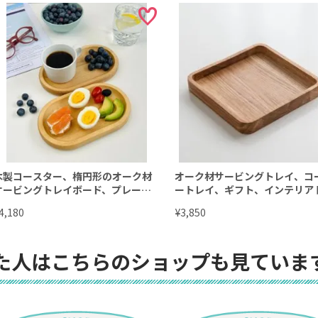
木製コースター、楕円形のオーク材
オーク材サービングトレイ、コ
サービングトレイボード、プレート
ートレイ、ギフト、インテリア
ナチュラル、コーヒートレイ、モダ
イ、パートナーギフト 15㎝角
¥
4,180
3,850
ンなデザイン19㎝
た人はこちらのショップも見ていま