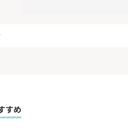
イン 組み立て家具
ト
すすめ