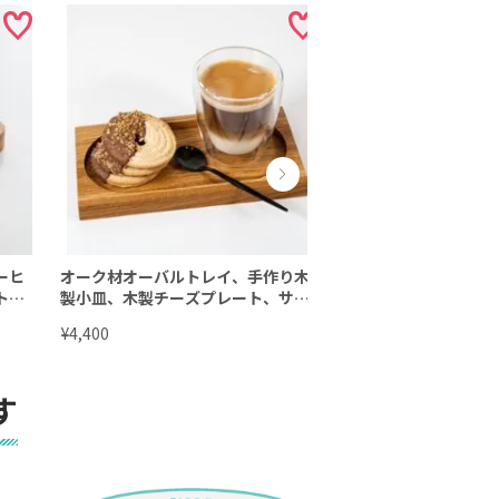
ーヒ
オーク材オーバルトレイ、手作り木
天然オーク材 ダブル
トレ
製小皿、木製チーズプレート、サー
ビングボード 30×2
ビングトレイ、、キッチンバレッ
ィニッシュ］
¥
¥
4,400
8,580
ト、サトモクショップ 10㎝ⅹ21㎝
す