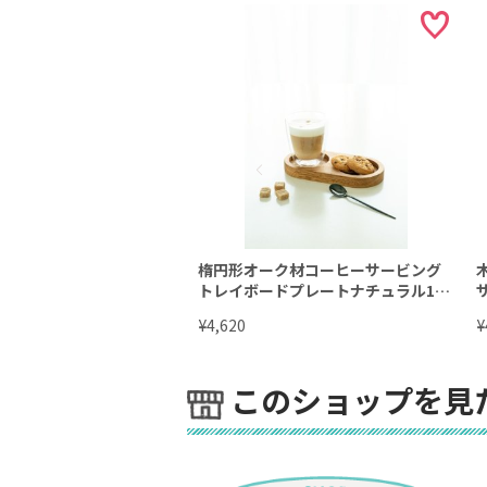
楕円形オーク材コーヒーサービング
トレイボードプレートナチュラル10
x 20 cmコーヒートレイ
¥
¥
4,620
このショップを見