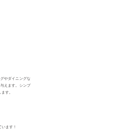
ングやダイニングな
を与えます。シンプ
します。
しています！