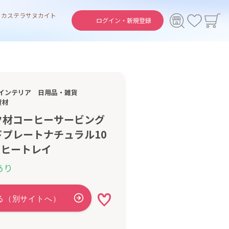
ト
カステラ
サヌカイト
ログイン・
新規登録
イ
インテリア
日用品・雑貨
資材
ク材コーヒーサービング
プレートナチュラル10
コーヒートレイ
あり