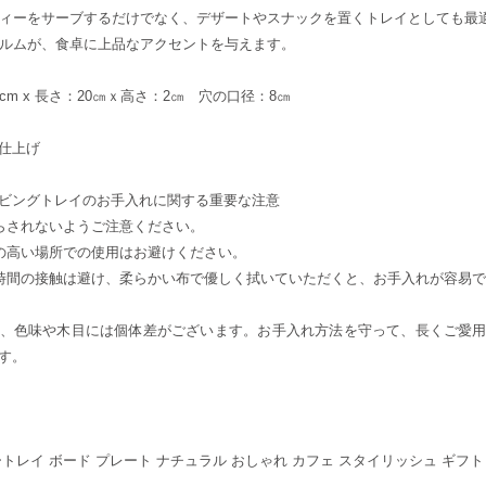
ティーをサーブするだけでなく、デザートやスナックを置くトレイとしても
ォルムが、食卓に上品なアクセントを与えます。
cm x 長さ：20㎝ｘ高さ：2㎝ 穴の口径：8㎝
材
油仕上げ
ービングトレイのお手入れに関する重要な注意
さらされないようご注意ください。
度の高い場所での使用はお避けください。
長時間の接触は避け、柔らかい布で優しく拭いていただくと、お手入れが容易
、色味や木目には個体差がございます。お手入れ方法を守って、長くご愛
す。
トレイ ボード プレート ナチュラル おしゃれ カフェ スタイリッシュ ギフト