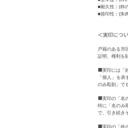
■耐久性：(枠
■捺印性：(朱
＜実印につ
戸籍のある市
証明、権利を
■
実印には「
「個人」を表
のみ彫刻」で
■
実印の「名
特に「名のみ
で、引き続き
■
実印の「姓