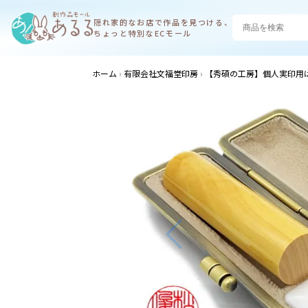
隠れ家的なお店で
作品を見つける、
ちょっと特別なECモール
ホーム
有限会社文福堂印房
【秀碩の工房】個人実印用