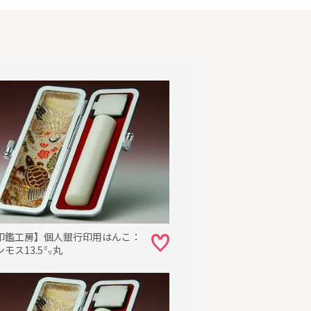
印鑑工房】個人銀行印用はんこ：
モス13.5㍉丸