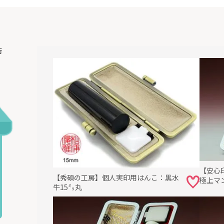
術
【安心
【秀碩の工房】個人実印用はんこ：黒水
極上マン
牛15㍉丸