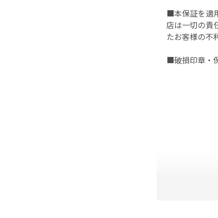
■本保証を適
店は一切の責
たお客様の不
■破損印章・