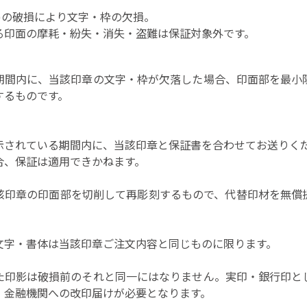
)の破損により文字・枠の欠損。
る印面の摩耗・紛失・消失・盗難は保証対象外です。
期間内に、当該印章の文字・枠が欠落した場合、印面部を最小
するものです。
示されている期間内に、当該印章と保証書を合わせてお送りく
合、保証は適用できかねます。
該印章の印面部を切削して再彫刻するもので、代替印材を無償
。
文字・書体は当該印章ご注文内容と同じものに限ります。
た印影は破損前のそれと同一にはなりません。実印・銀行印と
・金融機関への改印届けが必要となります。