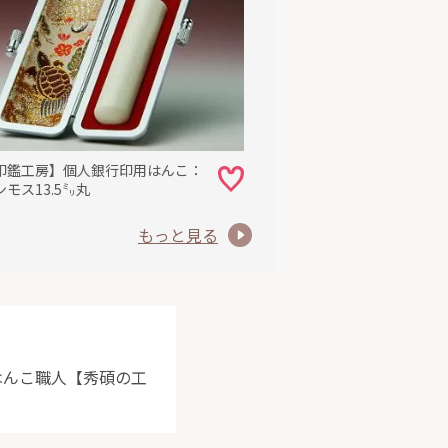
印鑑工房】個人銀行印用はんこ：
モス13.5㍉丸
もっと見る
はんこ職人【秀碩の工