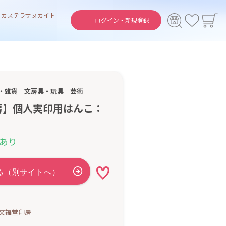
ト
カステラ
サヌカイト
ログイン・
新規登録
・雑貨
文房具・玩具
芸術
房】個人実印用はんこ：
あり
文福堂印房