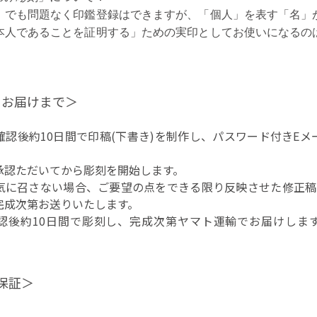
」でも問題なく印鑑登録はできますが、「個人」を表す「名」
本人であることを証明する」ための実印としてお使いになるの
。
らお届けまで＞
確認後
約10日間
で印稿(下書き)を制作し、パスワード付きEメ
承認ただいてから彫刻を開始します。
気に召さない場合、ご要望の点をできる限り反映させた修正稿
完成次第お送りいたします。
認後
約10日間
で彫刻し、完成次第ヤマト運輸でお届けしま
保証＞