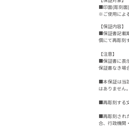
■印面(彫刻面
※ご使用によ
【保証内容】
■保証書記載
償にて再彫刻
【注意】
■保証書に表
保証書なき場
■本保証は当
はありません
■再彫刻する
■再彫刻され
合、行政機関