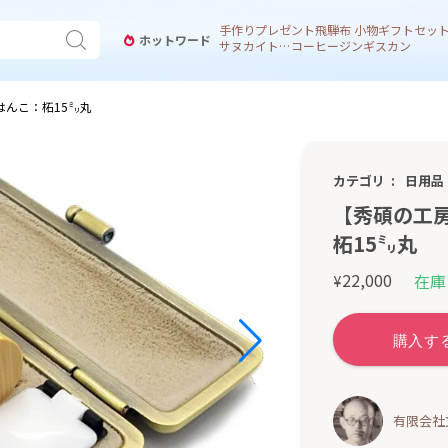
手作り
プレゼント
飛騨
布 小物
ギフトセッ
ホットワード
サヌカイト 風鈴
コーヒー
ジンギスカン
はんこ：柘15㍉丸
カテゴリ
日用品
【秀碩の工
柘15㍉丸
22,000
在庫
¥
有限会社