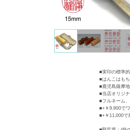
■実印の標準
■はんこはも
■鹿児島薩摩
■当店オリジナ
■フルネーム
■+￥9.90
■+￥11,0
■堅牢度：(枠