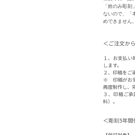
「姓のみ彫刻
ないので、「
めできません
＜ご注文か
１、お支払い
します。
２、印稿をご
※ 印稿がお
再度制作し、
３、印稿ご承
料）。
＜彫刻5年間
【保証対象】