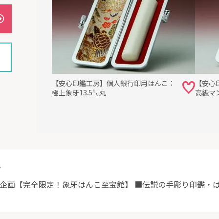
【安心印鑑工房】個人銀行印用はんこ：
【安心
極上象牙13.5㍉丸
高級マン
ト
別企画【完全限定！象牙はんこ至宝館】 ■伝説の手彫り印鑑・