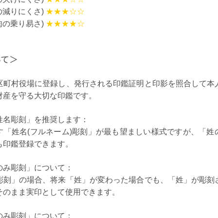
の減りにくさ)
★★★☆☆
肉の乗り易さ)
★★★★☆
いて＞
区町村役場に登録し、発行される印鑑証明と印影を照合して本
財産を守る大切な印鑑です。
姓名彫刻」を推奨します：
す「姓名(フルネーム)彫刻」が最も望ましい様式ですが、「姓
も印鑑登録できます。
のみ彫刻」について：
彫刻」の場合、将来「姓」が変わった場合でも、「姓」が彫刻
そのまま実印として使用できます。
のみ彫刻」について：