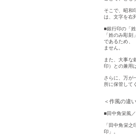
そこで、
昭和
は、文字を右
■
銀行印の「姓
「姓のみ彫刻
であるため、
ません。
また、大事な
印）との兼用
さらに、万が
所に保管して
＜作風の違
■
田中角栄風／
「田中角栄之
印」。