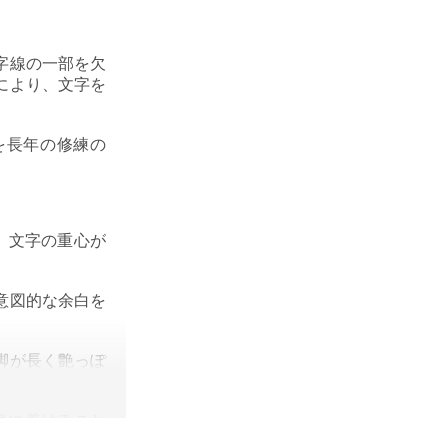
字線の一部を欠
により、文字を
を長年の修練の
、文字の重心が
意図的な余白を
脚が長く艶っぽ
身に着けること