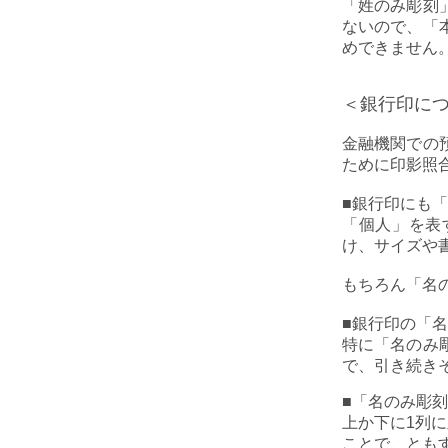
「姓のみ彫刻
ないので、「
めできません
＜銀行印に
金融機関での
ために印影照
■
銀行印にも「
「個人」を表
け、サイズや
もちろん「名
■
銀行印の「名
特に「名のみ
で、引き続き
■
「名のみ彫刻
上か下に1列
ことで、とも