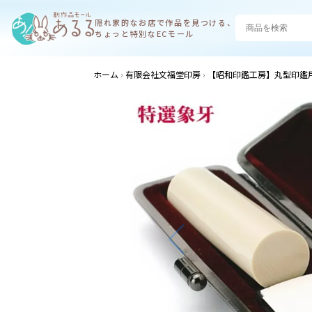
隠れ家的なお店で
作品を見つける、
ちょっと特別なECモール
ホーム
有限会社文福堂印房
【昭和印鑑工房】丸型印鑑