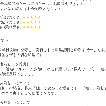
00で最高級黒檀ケース黒檀ケースにお取替えできます。
、または姓/名いずれか彫刻となります。
の欠けにくさ)
★★★★★
の減りにくさ)
★★★★★
肉の乗り易さ)
★★★★★
いて＞
区町村役場に登録し、発行される印鑑証明と印影を照合して本
財産を守る大切な印鑑です。
名彫刻」を推奨します：
す「姓名(フルネーム)彫刻」が最も望ましい様式ですが、「姓
も印鑑登録できます。
み彫刻」について：
彫刻」の場合、将来「姓」が変わった場合でも、「姓」が彫刻
そのまま実印として使用できます。
み彫刻」について：