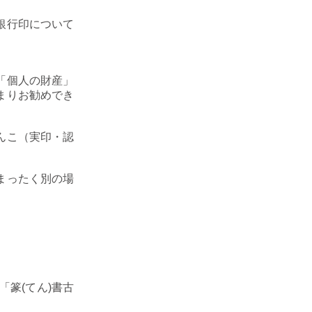
銀行印について
「個人の財産」
まりお勧めでき
んこ（実印・認
まったく別の場
篆(てん)書古