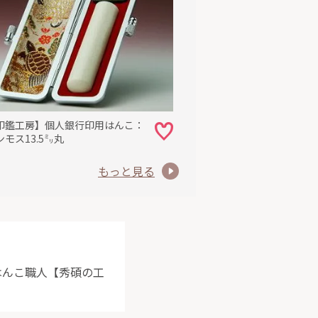
す（全国送料無
印鑑工房】個人銀行印用はんこ：
モス13.5㍉丸
もっと見る
限に切削し、無
ださい。
はんこ職人【秀碩の工
提供するもので