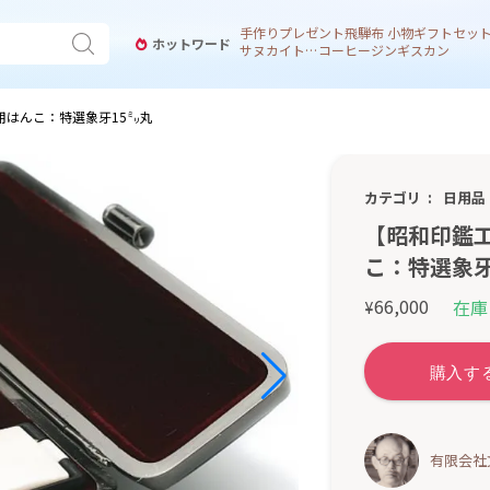
手作り
プレゼント
飛騨
布 小物
ギフトセッ
ホットワード
サヌカイト 風鈴
コーヒー
ジンギスカン
用はんこ：特選象牙15㍉丸
カテゴリ
日用品
【昭和印鑑
こ：特選象牙
66,000
在庫
¥
有限会社