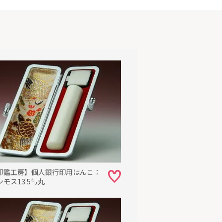
体にどこか柔和
心同体になった
伸びやかな作風
印鑑工房】個人銀行印用はんこ：
モス13.5㍉丸
ールにてお送り
を1週間前後で