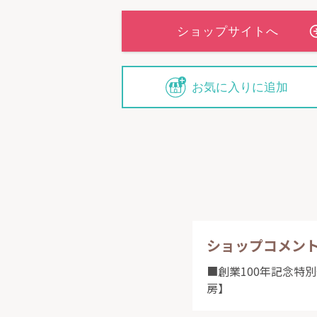
再度制作し、
３、印稿ご承
料）。
＜彫刻5年間
お気に入りに追加
【保証対象】
■印面(彫刻面
※ご使用によ
【保証内容】
■保証書記載
償にて再彫刻
【注意】
■保証書に表
ショップコメン
保証書なき場
■創業100年記念特
■本保証は当
はありません
房】
■再彫刻する