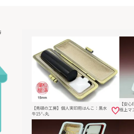
永田 皐月作
線の太さがほぼ一定で、スッキリとしています。
体としては伸びやかで雄大な印象を受けます。
術
ると、どの文字線も微妙なカーブを描いていて、それが作品全
持たせています。
最も信頼を寄せていた愛弟子・永田 皐月は、亡き師とまるで一
師の最高傑作のひとつ「鈴木善幸」の整合性に富み、なおかつ
に再現し得ています。
相が愛用したはんこについてもっと詳しく知る>>
らお届けまで＞
【安心
【秀碩の工房】個人実印用はんこ：黒水
極上マン
確認後
約10日間
で印稿(下書き)を制作し、パスワード付きEメ
牛15㍉丸
承認ただいてから彫刻を開始します。
気に召さない場合、ご要望の点をできる限り反映させた修正稿