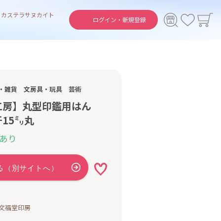
ト
カステラ
サヌカイト
ログイン・
新規登録
・雑貨
文房具・玩具
芸術
工房】丸型印鑑用はん
15㍉丸
あり
文福堂印房