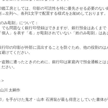
印鑑工房
としては、印影の可読性を特に優先させる必要のない
列→左列へ、各列1文字で配置する様式をお勧めしております。
のみ彫刻」について：
」でも問題なく銀行印登録はできますが、銀行預金はあくまで
「個人」を表す「名」が彫刻されていない「姓のみ彫刻」はあ
銀行印の印影が外部に流出することを防ぐため、他の役割のは
は避けてください。
一盗難に遭ったときのために、銀行印は家庭内で預金通帳とは
ください。
い＞
山川 太嗣作
印」を手がけた鬼才・山本 石洲翁が最も得意としていた書体が「