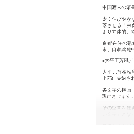
中国渡来の篆
太く伸びやか
落させる「虫
より立体的、
京都在住の熟
末、自家薬籠
大平正芳風／
■
大平元首相私
上部に集約さ
各文字の横画
現出させます
その空間を優
い文字」とな
この偉大な父
に成功してい