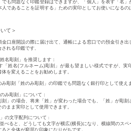
」でも問題なく印鑑登録はできますが、「個人」を表す「名」
本人であることを証明する」ための実印としてお使いになるの
。
ついて＞
預金口座開設の際に届け出て、通帳による窓口での預金引き出
合される印鑑です
。
姓名彫刻」を推奨します：
す「姓名(フルネーム)彫刻」が最も望ましい様式ですが、実
書体を変えることをお勧めします。
のみ彫刻「姓のみ彫刻」の印鑑でも問題なく銀行印として使え
のみ彫刻」について：
彫刻」の場合、将来「姓」が変わった場合でも、「姓」が彫刻
そのまま実印として使用できます。
」の文字配列について
：
に並べると、どうしても文字が横広(横長)になり、横線間のスペ
すると全体が窮屈な印象になりがちです。