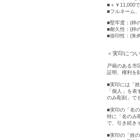
■＋￥11,0
■フルネーム
■堅牢度：(枠
■耐久性：(枠
■捺印性：(朱
＜実印につ
戸籍のある市
証明、権利を
■
実印には「姓
「個人」を表
のみ彫刻」で
■
実印の「名の
特に「名のみ
で、引き続き
■
実印の「姓の