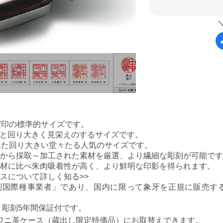
実印の標準的サイズです。
ひと回り大きく見栄えのするサイズです。
：ふた回り大きい堂々たる人気のサイズです。
から採取～加工された素材を厳選、より繊細な彫刻が可能です
材に比べ朱肉吸着性が高く、より鮮明な印影を得られます。
スについて詳しく知る>>
別国際種事業者」であり、国内に限って象牙を正規に販売す
・彫刻5年間保証付です。
0でワニ革ケース（蔵出し限定特価品）にお取替えできます。