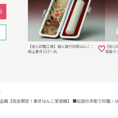
完成次第お送りいたします。
認後
約10日間
で彫刻し、完成次第ヤマト運輸でお届けしま
保証＞
)の破損により文字・枠の欠損。
【安心印鑑工房】個人銀行印用はんこ：
【安心
る印面の摩耗・紛失・消失・盗難は保証対象外です。
極上象牙13.5㍉丸
高級マン
期間内に、当該印章の文字・枠が欠落した場合、印面部を最小
するものです。
示されている期間内に、当該印章と保証書を合わせてお送りく
ト
合、保証は適用できかねます。
別企画【完全限定！象牙はんこ至宝館】 ■伝説の手彫り印鑑・
該印章の印面部を切削して再彫刻するもので、代替印材を無償
。
文字・書体は当該印章ご注文内容と同じものに限ります。