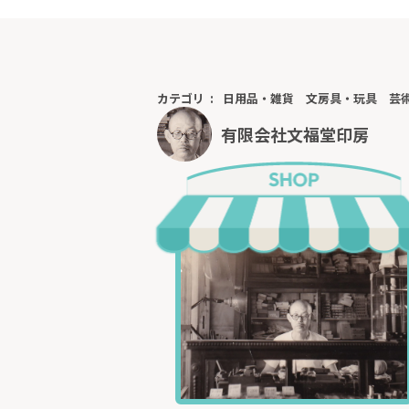
鈴木善幸風／
■
まず基本的に
それでいて全
カテゴリ
日用品・雑貨
文房具・玩具
芸
しかしよく見
有限会社文福堂印房
なイメージを
秀碩師が生前
かのように、
も、実に忠実
昭和の歴代首
■
＜ご注文か
１、お支払い
します。
２、印稿をご
※ 印稿がお