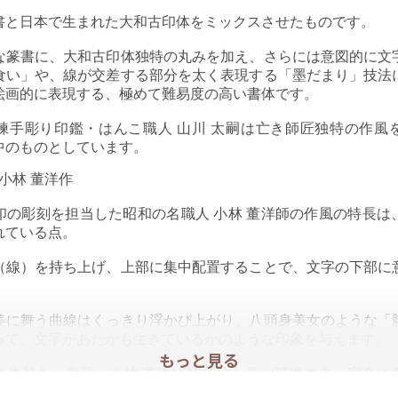
書と日本で生まれた大和古印体をミックスさせたものです。
な篆書に、大和古印体独特の丸みを加え、さらには意図的に文
食い」や、線が交差する部分を太く表現する「墨だまり」技法
絵画的に表現する、極めて難易度の高い書体です。
練手彫り印鑑・はんこ職人 山川 太嗣は亡き師匠独特の作風
中のものとしています。
小林 董洋作
印の彫刻を担当した昭和の名職人 小林 董洋師の作風の特長は
れている点。
（線）を持ち上げ、上部に集中配置することで、文字の下部に
。
美に舞う曲線はくっきり浮かび上がり、八頭身美女のような「
って、文字があたかも生きているかのような印象を与えます。
もっと見る
の作風を、息子・小林 董洋は10年にも及ぶ研鑽の末、完全に
ます。