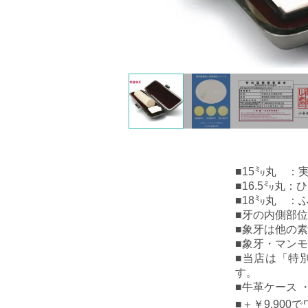
■15㍉丸 ：
■16.
5㍉丸：
■18㍉丸 
■
牙の内側部位
■
象牙は他の素
■
象牙・マンモ
■
当店は「特
す。
■牛革ケース 
■
＋￥9,90