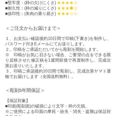
■堅牢度：(枠の欠けにくさ)
★★★★☆
■耐久性：(枠の減りにくさ)
★★★◆☆
■捺印性：(朱肉の乗り易さ)
★★★☆☆
＜ご注文からお届けまで＞
１、お支払い確認後
約10日間
で印稿(下書き)を制作し、
パスワード付きEメールにてお送りします。
２、印稿をご承認ただいてから彫刻を開始します。
※ 印稿がお気に召さない場合、ご要望の点をできる限
り反映させた修正稿を1週間前後で再度制作し、完成次
第お送りいたします。
３、印稿ご承認後
約10日間
で彫刻し、完成次第ヤマト運
輸でお届けします（全国送料無料）。
＜彫刻5年間保証＞
【保証対象】
■印面(彫刻面)の破損により文字・枠の欠損。
※ご使用による印面の摩耗・紛失・消失・盗難は保証対