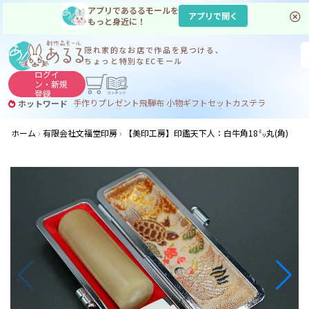
アプリであるるモールを
アプリで開く
もっと身近に！
隠れ家的なお店で
作品を見つける、
ちょっと特別なECモール
ログイ
ン・
新規
登録
手作り
プレゼント
飛騨
布 小物
ギフトセット
カステラ
ホットワード
サヌカイト
サヌカイト 風鈴
コーヒー
ジンギスカン
ホーム
有限会社文福堂印房
【美印工房】印鑑天下人：白牛角18㍉丸(角)