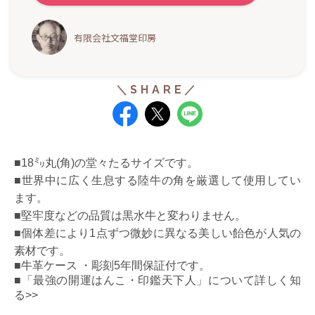
有限会社文福堂印房
■18㍉丸(角)の堂々たるサイズです。
■
世界中に広く生息する陸牛の角を厳選して使用してい
ます。
■
堅牢度などの品質は黒水牛と変わりません。
■
個体差により1点ずつ微妙に異なる美しい飴色が人気の
素材です。
■牛革ケース ・彫刻5年間保証付です。
■
「最強の開運はんこ・印鑑天下人」について詳しく知
る>>