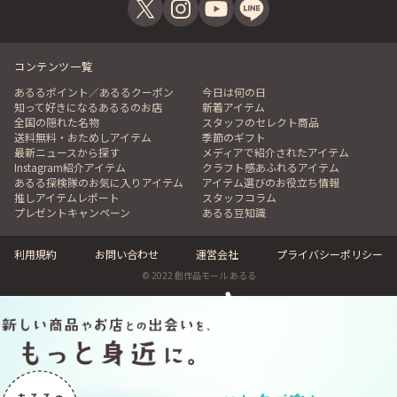
コンテンツ一覧
あるるポイント／あるるクーポン
今日は何の日
知って好きになるあるるのお店
新着アイテム
全国の隠れた名物
スタッフのセレクト商品
送料無料・おためしアイテム
季節のギフト
最新ニュースから探す
メディアで紹介されたアイテム
Instagram紹介アイテム
クラフト感あふれるアイテム
あるる探検隊のお気に入りアイテム
アイテム選びのお役立ち情報
推しアイテムレポート
スタッフコラム
プレゼントキャンペーン
あるる豆知識
利用規約
お問い合わせ
運営会社
プライバシーポリシー
© 2022 創作品モール あるる