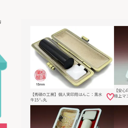
術
【安心
【秀碩の工房】個人実印用はんこ：黒水
極上マン
牛15㍉丸