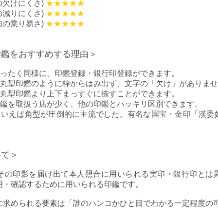
の欠けにくさ)
★★★★★
の減りにくさ)
★★★★★
肉の乗り易さ)
★★★★★
印鑑をおすすめする理由＞
ったく同様に、印鑑登録・銀行印登録ができます。
丸型印鑑のように枠からはみ出ず、文字の「欠け」がありませ
丸型印鑑より上下まっすぐに捺すことができます。
鑑を取扱う店が少く、他の印鑑とハッキリ区別できます。
といえば角型が圧倒的に主流でした。有名な国宝・金印「漢委
いて＞
その印影を届け出て本人照合に用いられる実印・銀行印とは
明・確認するために用いられる印鑑です。
に求められる要素は「誰のハンコかひと目でわかる一定程度の