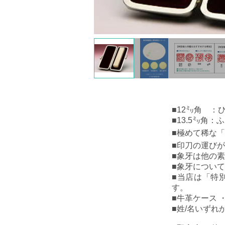
■1
2㍉角 ：
■13.5㍉角
■
極めて稀な「
■印刀の運び
■
象牙は他の素
■
象牙について
■
当店は「特
す。
■牛革ケース 
■姓/名いずれ