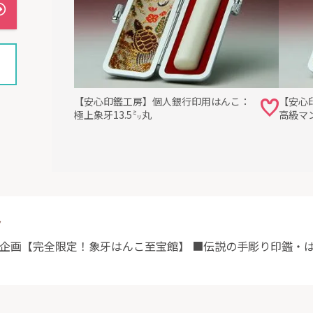
【安心印鑑工房】個人銀行印用はんこ：
【安心
極上象牙13.5㍉丸
高級マン
ト
別企画【完全限定！象牙はんこ至宝館】 ■伝説の手彫り印鑑・