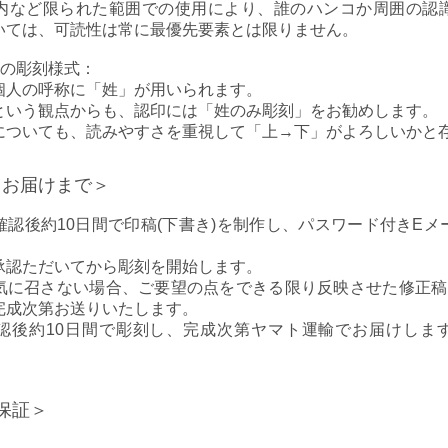
内など限られた範囲での使用により、誰のハンコか周囲の認
いては、可読性は常に最優先要素とは限りません。
の彫刻様式：
個人の呼称に「姓」が用いられます。
という観点からも、認印には「姓のみ彫刻」をお勧めします。
についても、読みやすさを重視して「上→下」がよろしいかと
らお届けまで＞
確認後
約10日間
で印稿(下書き)を制作し、パスワード付きEメ
承認ただいてから彫刻を開始します。
気に召さない場合、ご要望の点をできる限り反映させた修正稿
完成次第お送りいたします。
認後
約10日間
で彫刻し、完成次第ヤマト運輸でお届けしま
保証＞