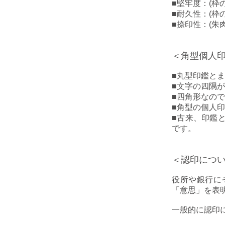
■堅牢度：(枠
■耐久性：(枠
■捺印性：(朱
＜角型個人
■
丸型印鑑とま
■
文字の四隅が
■
四角形なので
■
角型の個人印
■
古来、印鑑
です。
＜認印につ
役所や銀行に
「意思」を表
一般的に認印