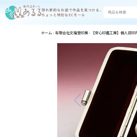
隠れ家的なお店で
作品を見つける、
ちょっと特別なECモール
ホーム
有限会社文福堂印房
【安心印鑑工房】個人認印