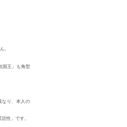
ん。
奴国王」も角型
異なり、本人の
可読性」です。