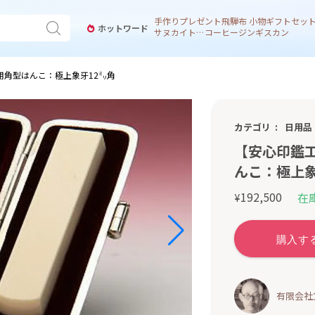
手作り
プレゼント
飛騨
布 小物
ギフトセッ
ホットワード
サヌカイト 風鈴
コーヒー
ジンギスカン
用角型はんこ：極上象牙12㍉角
カテゴリ
日用品
【安心印鑑
んこ：極上象
192,500
在
¥
有限会社