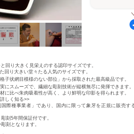
ひと回り大きく見栄えのする認印サイズです。
：ふた回り大きい堂々たる人気のサイズです。
格子状網目模様のない部位」から採取された最高級品です。
が実にスムーズで、繊細な彫刻技術が縦横無尽に発揮できます。
材に比べ朱肉吸着性が高く、より鮮明な印影を得られます。
詳しく知る>>
別国際種事業者」であり、国内に限って象牙を正規に販売す
・彫刻5年間保証付です。
か彫刻となります。