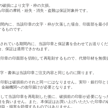
)の破損により文字・枠の欠損。
る印面の摩耗・紛失・消失・盗難は保証対象外です。
期間内に、当該印章の文字・枠が欠落した場合、印面部を最小
するものです。
示されている期間内に、当該印章と保証書を合わせてお送りく
合、保証は適用できかねます。
該印章の印面部を切削して再彫刻するもので、代替印材を無償
。
文字・書体は当該印章ご注文内容と同じものに限ります。
た印影は破損前のそれと同一にはなりません。実印・銀行印と
・金融機関への改印届けが必要となります。
用して当該印章を再彫刻した後に、破損前の印影が必要になっ
任を負いません。また、本保証はお買い上げいただいた印章の
利益・損害を賠償するものではありません。