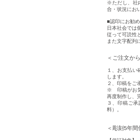
※ただし、社
合・状況にお
■
認印にお勧め
日本社会では
従って可読性
また文字配列
＜ご注文か
１、お支払い
します。
２、印稿をご
※ 印稿がお
再度制作し、
３、印稿ご承
料）。
＜彫刻5年間