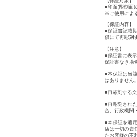
【保証対象】
■印面(彫刻面
※ご使用によ
【保証内容】
■保証書記載
償にて再彫刻
【注意】
■保証書に表
保証書なき場
■本保証は当
はありません
■再彫刻する
■再彫刻され
合、行政機関
■本保証を適
店は一切の責
たお客様の不