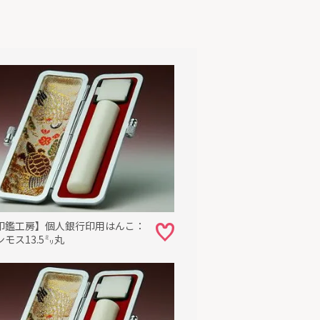
印鑑工房】個人銀行印用はんこ：
モス13.5㍉丸