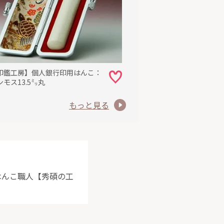
印鑑工房】個人銀行印用はんこ：
モス13.5㍉丸
もっと見る
はんこ職人【秀碩の工