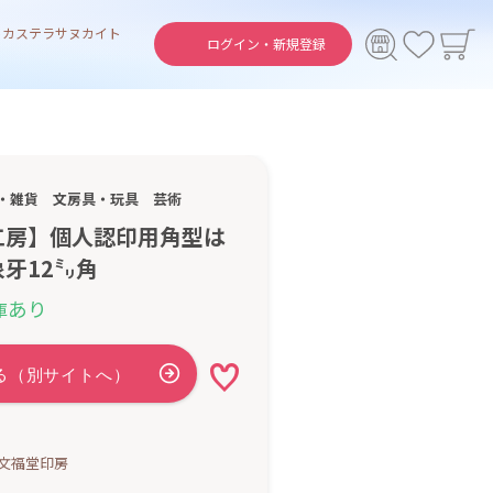
ト
カステラ
サヌカイト
ログイン・
新規登録
・雑貨
文房具・玩具
芸術
工房】個人認印用角型は
牙12㍉角
あり
庫
文福堂印房