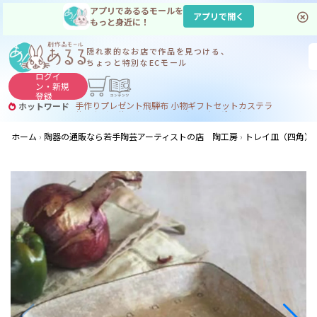
アプリであるるモールを
アプリで開く
もっと身近に！
隠れ家的なお店で
作品を見つける、
ちょっと特別なECモール
ログイ
ン・
新規
登録
手作り
プレゼント
飛騨
布 小物
ギフトセット
カステラ
ホットワード
サヌカイト
サヌカイト 風鈴
コーヒー
ジンギスカン
ホーム
陶器の通販なら若手陶芸アーティストの店 陶工房
トレイ皿（四角）