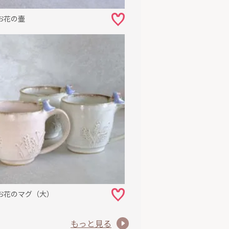
お花の壷
お花のマグ（大）
もっと見る