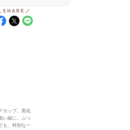
グカップ。黒化
細い線に。ぷっ
でも、特別な一