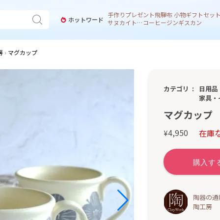
手作り
プレゼント
飛騨
布 小物
ギフトセッ
ホットワード
サヌカイト 風鈴
コーヒー
ジンギスカン
房
マグカップ
カテゴリ
日用品
家具・
マグカップ
4,950
在庫
¥
陶器の通
陶工房