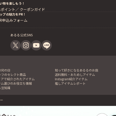
い物を楽しもう！
るポイント／
クーポンガイド
ップの魅力をPR！
PR申込みフォーム
あるる公式SNS
は何の日
知って好きになるあるるのお店
ッフのセレクト商品
送料無料・おためしアイテム
ィアで紹介されたアイテム
Instagram紹介アイテム
テム選びのお役立ち情報
推しアイテムレポート
る豆知識
ー