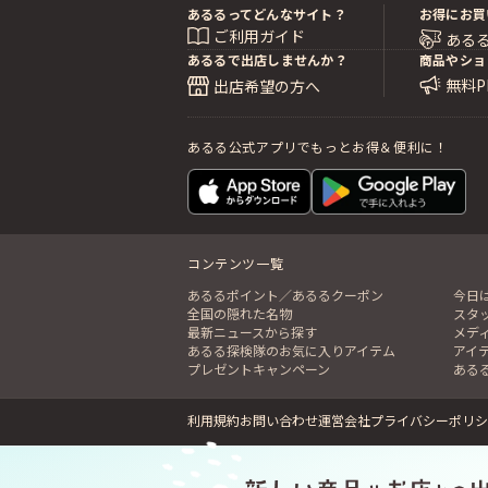
あるるってどんなサイト？
お得にお買
ご利用ガイド
ある
あるるで出店しませんか？
商品やショ
無料
出店希望の方へ
あるる公式アプリでもっとお得＆便利に！
コンテンツ一覧
あるるポイント／あるるクーポン
今日
全国の隠れた名物
スタ
最新ニュースから探す
メデ
あるる探検隊のお気に入りアイテム
アイ
プレゼントキャンペーン
ある
利用規約
お問い合わせ
運営会社
プライバシーポリシ