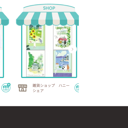
雑貨ショップ ハニー
巡り宵｜40
シェア
分を労わる温
期ショップ