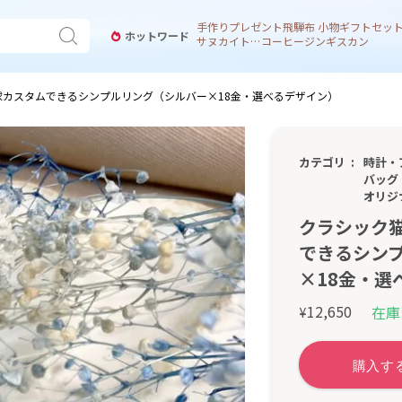
手作り
プレゼント
飛騨
布 小物
ギフトセッ
ホットワード
サヌカイト 風鈴
コーヒー
ジンギスカン
球カスタムできるシンプルリング（シルバー×18金・選べるデザイン）
カテゴリ
時計・
バッグ
オリジ
クラシック
できるシン
×18金・選
12,650
在庫
¥