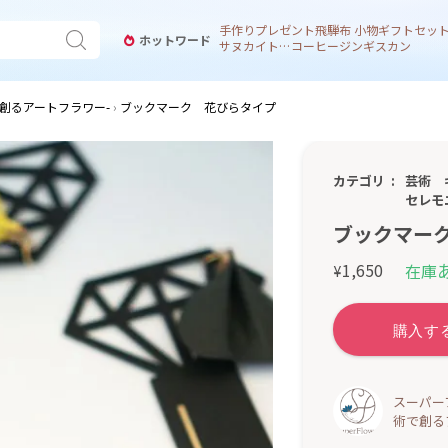
手作り
プレゼント
飛騨
布 小物
ギフトセッ
ホットワード
サヌカイト 風鈴
コーヒー
ジンギスカン
創るアートフラワー-
ブックマーク 花びらタイプ
カテゴリ
芸術
セレモ
ブックマー
1,650
在庫
¥
スーパー
術で創る