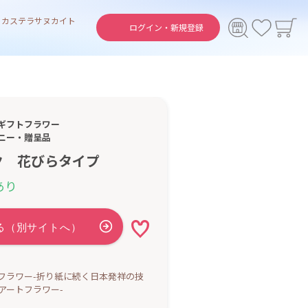
ト
カステラ
サヌカイト
ログイン・
新規登録
ギフトフラワー
ニー・贈呈品
ク 花びらタイプ
あり
フラワー-折り紙に続く日本発祥の技
アートフラワー-