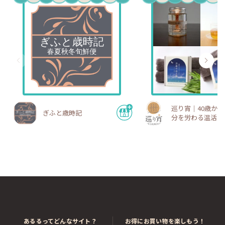
巡り宵｜40歳か
ぎふと歳時記
分を労わる温活・
期ショップ
あるるってどんなサイト？
お得にお買い物を楽しもう！