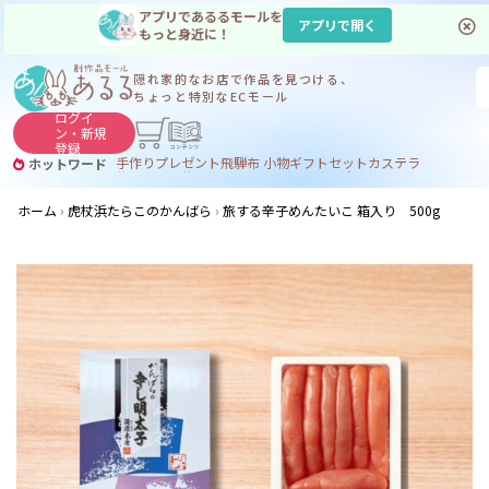
アプリであるるモールを
アプリで開く
もっと身近に！
隠れ家的なお店で
作品を見つける、
ちょっと特別なECモール
ログイ
ン・
新規
登録
手作り
プレゼント
飛騨
布 小物
ギフトセット
カステラ
ホットワード
サヌカイト
サヌカイト 風鈴
コーヒー
ジンギスカン
ホーム
虎杖浜たらこのかんばら
旅する辛子めんたいこ 箱入り 500g