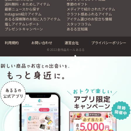
送料無料・おためしアイテム
季節のギフト
最新ニュースから探す
メディアで紹介されたアイテム
Instagram紹介アイテム
クラフト感あふれるアイテム
あるる探検隊のお気に入りアイテム
アイテム選びのお役立ち情報
推しアイテムレポート
スタッフコラム
プレゼントキャンペーン
あるる豆知識
利用規約
お問い合わせ
運営会社
プライバシーポリシー
© 2022 創作品モール あるる