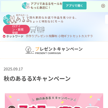
アプリであるるモールを
アプリで開く
もっと身近に！
隠れ家的なお店で
作品を見つける、
ちょっと特別なECモール
ログイ
ン・
新規
登録
手作り
プレゼント
飛騨
布 小物
ギフトセット
カステラ
ホットワード
サヌカイト
サヌカイト 風鈴
コーヒー
ジンギスカン
プ
レゼントキャンペーン
2025.09.17
秋のあるるXキャンペーン