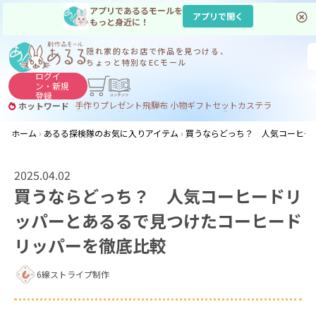
アプリであるるモールを
アプリで開く
もっと身近に！
隠れ家的なお店で
作品を見つける、
ちょっと特別なECモール
ログイ
ン・
新規
登録
手作り
プレゼント
飛騨
布 小物
ギフトセット
カステラ
ホットワード
サヌカイト
サヌカイト 風鈴
コーヒー
ジンギスカン
ホーム
あるる探検隊のお気に入りアイテム
買うならどっち？ 人気コーヒー
2025.04.02
買うならどっち？ 人気コーヒードリ
ッパーとあるるで見つけたコーヒード
リッパーを徹底比較
6線ストライプ制作