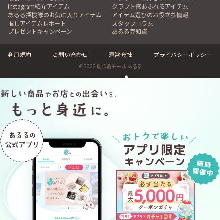
Instagram紹介アイテム
クラフト感あふれるアイテム
あるる探検隊のお気に入りアイテム
アイテム選びのお役立ち情報
推しアイテムレポート
スタッフコラム
プレゼントキャンペーン
あるる豆知識
利用規約
お問い合わせ
運営会社
プライバシーポリシー
© 2022 創作品モール あるる