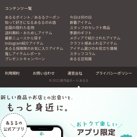
コンテンツ一覧
あるるポイント／あるるクーポン
今日は何の日
知って好きになるあるるのお店
新着アイテム
全国の隠れた名物
スタッフのセレクト商品
送料無料・おためしアイテム
季節のギフト
最新ニュースから探す
メディアで紹介されたアイテム
Instagram紹介アイテム
クラフト感あふれるアイテム
あるる探検隊のお気に入りアイテム
アイテム選びのお役立ち情報
推しアイテムレポート
スタッフコラム
プレゼントキャンペーン
あるる豆知識
利用規約
お問い合わせ
運営会社
プライバシーポリシー
© 2022 創作品モール あるる