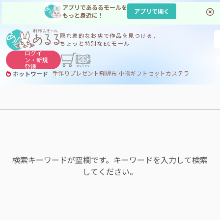
アプリであるるモールを
アプリで開く
もっと身近に！
隠れ家的なお店で
作品を見つける、
ちょっと特別なECモール
ログイ
ン・
新規
登録
手作り
プレゼント
飛騨
布 小物
ギフトセット
カステラ
ホットワード
サヌカイト
サヌカイト 風鈴
コーヒー
ジンギスカン
検索キーワードが空欄です。キーワードを入力して検索
してください。