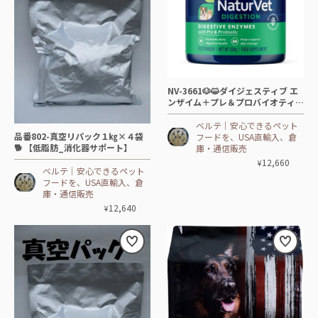
NV-3661🐶😺ダイジェスティブ エ
ンザイム＋プレ＆プロバイオティッ
クパウダー【8oz≒228g≒小さじ-
約89杯】
ベルテ│安心できるペット
品番802-真空リパック１㎏×４袋
フードを、USA直輸入、倉
🐕 【低脂肪_消化器サポート】
庫・通信販売
12,660
¥
ベルテ│安心できるペット
フードを、USA直輸入、倉
庫・通信販売
12,640
¥