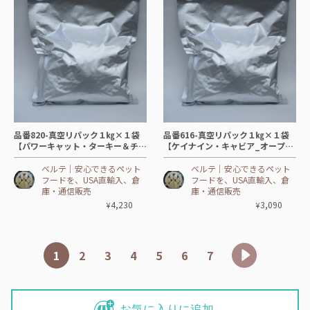
品番820-真空リパック１㎏×１袋
品番616-真空リパック１㎏×１袋
【パワーキャット・ターキー＆チキ
【ケイナイン・キャビア_オープン
ン-😸CAT】
スカイ】🦆鴨（ダック）
ベルテ│安心できるペット
ベルテ│安心できるペット
フードを、USA直輸入、倉
フードを、USA直輸入、倉
庫・通信販売
庫・通信販売
4,230
3,090
¥
¥
1
2
3
4
5
6
7
お気に入りに追加