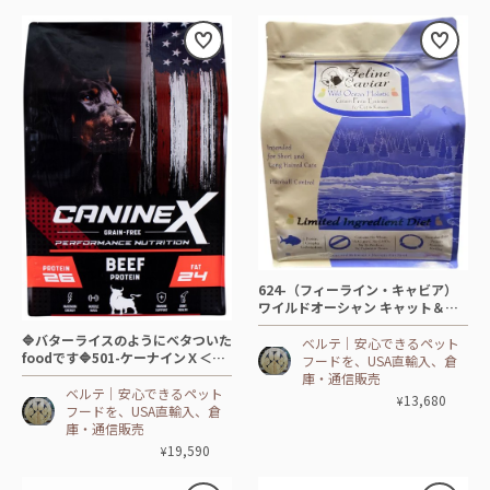
624-（フィーライン・キャビア）
ワイルドオーシャン キャット＆キ
トン＜グレインフリー＞😸CAT【5
🔷バターライスのようにベタついた
㎏】🐟ニシン
ベルテ│安心できるペット
foodです🔷501-ケーナインＸ＜グ
フードを、USA直輸入、倉
レインフリー＞ビーフ🐕DOG【18.
庫・通信販売
14 ㎏】🐂🥚+
ベルテ│安心できるペット
13,680
¥
フードを、USA直輸入、倉
庫・通信販売
19,590
¥