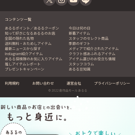
コンテンツ一覧
あるるポイント／あるるクーポン
今日は何の日
知って好きになるあるるのお店
新着アイテム
全国の隠れた名物
スタッフのセレクト商品
送料無料・おためしアイテム
季節のギフト
最新ニュースから探す
メディアで紹介されたアイテム
Instagram紹介アイテム
クラフト感あふれるアイテム
あるる探検隊のお気に入りアイテム
アイテム選びのお役立ち情報
推しアイテムレポート
スタッフコラム
プレゼントキャンペーン
あるる豆知識
利用規約
お問い合わせ
運営会社
プライバシーポリシー
© 2022 創作品モール あるる