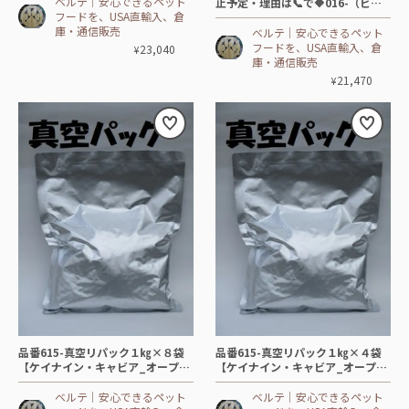
ベルテ│安心できるペット
止予定・理由は📞で🔶016-（ビク
フードを、USA直輸入、倉
ター）ウルトラ プロ＜グレインフ
庫・通信販売
リー＞ALS-DOG【13.6 ㎏】 🐓🐂
ベルテ│安心できるペット
🐖🐟+
フードを、USA直輸入、倉
23,040
¥
庫・通信販売
21,470
¥
品番615-真空リパック１㎏×８袋
品番615-真空リパック１㎏×４袋
【ケイナイン・キャビア_オープン
【ケイナイン・キャビア_オープン
レンジ】🐃水牛
レンジ】🐃水牛
ベルテ│安心できるペット
ベルテ│安心できるペット