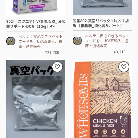
品番802-真空リパック１㎏×１袋
802-（スクエア）VFS 低脂肪_消化
🐕 【低脂肪_消化器サポート】
器サポート-DOG【10㎏】🐟
ベルテ│安心できるペット
ベルテ│安心できるペット
フードを、USA直輸入、倉
フードを、USA直輸入、倉
庫・通信販売
庫・通信販売
3,210
¥
21,780
¥