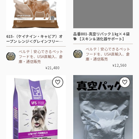
品番801-真空リパック１㎏×４袋
615-（ケイナイン・キャビア）オ
🐕 【スキン＆消化器サポート】
ープン レンジ＜グレインフリー＞
🐕DOG【10㎏】🐃水牛(バッファロ
ベルテ│安心できるペット
ー)
ベルテ│安心できるペット
フードを、USA直輸入、倉
フードを、USA直輸入、倉
庫・通信販売
庫・通信販売
12,560
¥
21,480
¥