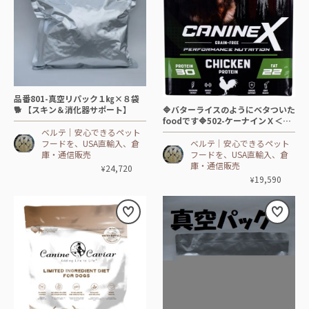
品番801-真空リパック１㎏×８袋
🔷バターライスのようにベタついた
🐕 【スキン＆消化器サポート】
foodです🔷502-ケーナインＸ＜グ
レインフリー＞チキン🐕DOG【18.
ベルテ│安心できるペット
14 ㎏】🐓🐟🥚+
ベルテ│安心できるペット
フードを、USA直輸入、倉
フードを、USA直輸入、倉
庫・通信販売
庫・通信販売
24,720
¥
19,590
¥