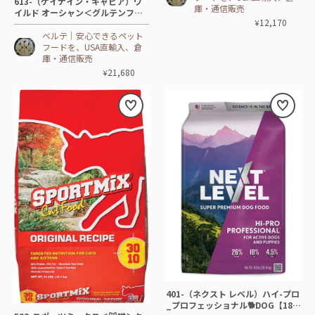
613-（ケイナイン・キャビア）ワ
庫・通信販売
イルド オーシャン＜グルテンフリ
12,170
¥
ー＞🐕DOG【10㎏】🐟ニシン
ベルテ│安心できるペット
フードを、USA直輸入、倉
庫・通信販売
21,680
¥
401-（ネクスト レベル）ハイ-プロ
_プロフェッショナル🐕DOG【18.1