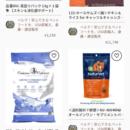
品番801-真空リパック１㎏×１袋
🐕 【スキン＆消化器サポート】
122-ホールサムズ＜猫＞チキン＆
ライス for キャッツ＆キトゥンズ😸
ベルテ│安心できるペット
【6.8㎏】-🐓🐟
フードを、USA直輸入、倉
ベルテ│安心できるペット
庫・通信販売
フードを、USA直輸入、倉
3,190
¥
庫・通信販売
11,740
¥
＜送料無料〒郵便＞NV-4004🐶😺
オールインワン・サプリメントパウ
ダー【13oz≒368.5g≒小さじ-約14
5杯】
ベルテ│安心できるペット
フードを、USA直輸入、倉