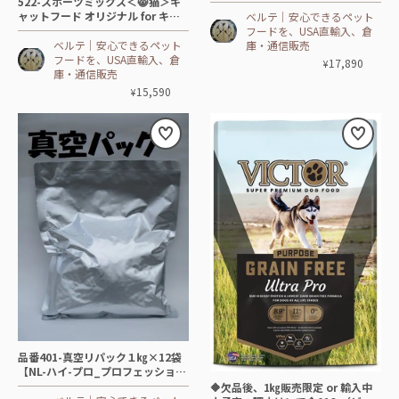
522-スポーツミックス＜😸猫＞キ
4 ㎏】🐂🐟🐓🐖
ャットフード オリジナル for キャ
ベルテ│安心できるペット
ッツ＆キトゥンズ【14.1㎏】🐓🐟
フードを、USA直輸入、倉
ベルテ│安心できるペット
庫・通信販売
フードを、USA直輸入、倉
17,890
¥
庫・通信販売
15,590
¥
品番401-真空リパック１㎏×12袋
【NL-ハイ-プロ_プロフェッショナ
ル🐕DOG】🐂🐟🐓🐖
🔶欠品後、1㎏販売限定 or 輸入中