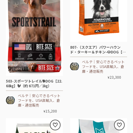
807-（スクエア）パワーハウン
ド・ターキー＆チキン-🐶DOG【10
㎏】🦃🐓🐟
ベルテ│安心できるペット
フードを、USA直輸入、倉
庫・通信販売
23,300
¥
503-スポーツトレイル🐕DOG【22.
68㎏】🐓（約 671円／1㎏）
ベルテ│安心できるペット
フードを、USA直輸入、倉
庫・通信販売
15,200
¥