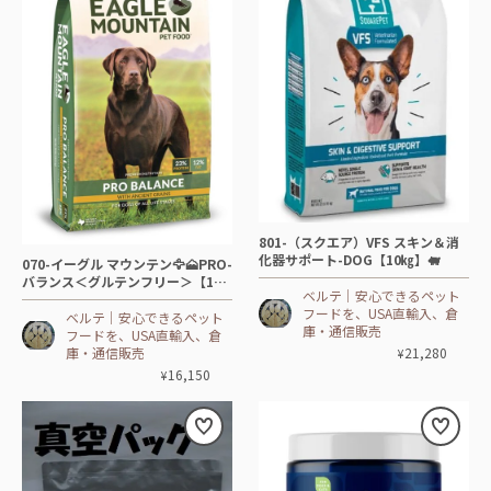
801-（スクエア）VFS スキン＆消
化器サポート-DOG【10㎏】🐖
070-イーグル マウンテン🦅🗻PRO-
バランス＜グルテンフリー＞【18.
ベルテ│安心できるペット
14 ㎏】 🐂🦃
フードを、USA直輸入、倉
ベルテ│安心できるペット
庫・通信販売
フードを、USA直輸入、倉
21,280
庫・通信販売
¥
16,150
¥