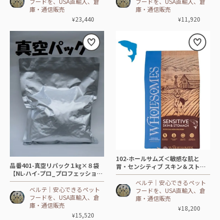
フードを、USA直輸入、倉
フードを、USA直輸入、倉
庫・通信販売
庫・通信販売
23,440
11,920
¥
¥
102-ホールサムズ＜敏感な肌と
品番401-真空リパック１㎏×８袋
胃・センシティブ スキン＆ストマ
【NL-ハイ-プロ_プロフェッショナ
ック＞サーモン🐕DOG【13.6㎏】-
ル🐕DOG】🐂🐟🐓🐖
🐟
ベルテ│安心できるペット
ベルテ│安心できるペット
フードを、USA直輸入、倉
フードを、USA直輸入、倉
庫・通信販売
庫・通信販売
18,200
¥
15,520
¥