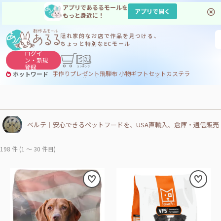
アプリであるるモールを
アプリで開く
もっと身近に！
隠れ家的なお店で
作品を見つける、
ちょっと特別なECモール
ログイ
ン・
新規
登録
手作り
プレゼント
飛騨
布 小物
ギフトセット
カステラ
ホットワード
サヌカイト
サヌカイト 風鈴
コーヒー
ジンギスカン
ベルテ│安心できるペットフードを、USA直輸入、倉庫・通信販売
198 件 (1 ～ 30 件目)