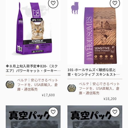
🔶８月上旬入荷予定🔶820-（スク
101-ホールサムズ＜敏感な肌と
エア）パワーキャット・ターキー＆
胃・センシティブ スキン＆ストマ
チキン-😸CAT【5㎏】🦃🐓🐟+
ック＞ラム🐕DOG【13.6㎏】-🐑
ベルテ│安心できるペット
ベルテ│安心できるペット
フードを、USA直輸入、倉
フードを、USA直輸入、倉
庫・通信販売
庫・通信販売
17,600
¥
18,200
¥